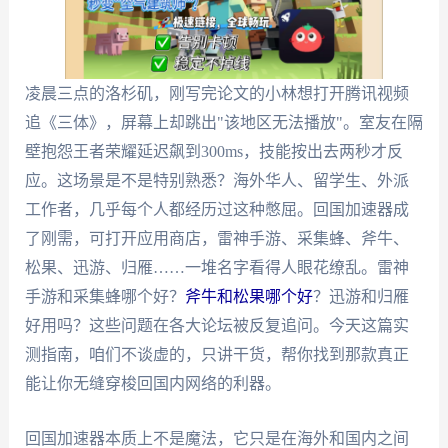
凌晨三点的洛杉矶，刚写完论文的小林想打开腾讯视频
追《三体》，屏幕上却跳出"该地区无法播放"。室友在隔
壁抱怨王者荣耀延迟飙到300ms，技能按出去两秒才反
应。这场景是不是特别熟悉？海外华人、留学生、外派
工作者，几乎每个人都经历过这种憋屈。回国加速器成
了刚需，可打开应用商店，雷神手游、采集蜂、斧牛、
松果、迅游、归雁……一堆名字看得人眼花缭乱。雷神
手游和采集蜂哪个好？
斧牛和松果哪个好
？迅游和归雁
好用吗？这些问题在各大论坛被反复追问。今天这篇实
测指南，咱们不谈虚的，只讲干货，帮你找到那款真正
能让你无缝穿梭回国内网络的利器。
回国加速器本质上不是魔法，它只是在海外和国内之间