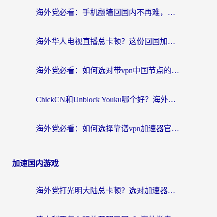
海外党必看：手机翻墙回国内不再难，一篇搞定无缝访问国内资源指南
海外华人电视直播总卡顿？这份回国加速器选择指南帮你无缝看国内资源
海外党必看：如何选对带vpn中国节点的加速器？无缝访问国内资源全攻略
ChickCN和Unblock Youku哪个好？海外党亲测4款热门回国加速器，附避坑指南
海外党必看：如何选择靠谱vpn加速器官网？轻松解决国内APP地区限制
加速国内游戏
海外党打光明大陆总卡顿？选对加速器才是关键！（附亲测好用的推荐）