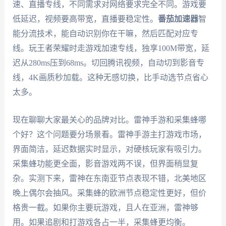
速、直播专线，不同需求对网络要求完全不同。游戏要
低延迟，视频要高带宽，直播要稳定性。
番茄加速器
智
能分流技术，能自动识别你在干嘛，然后匹配对应专
线。玩王者荣耀时走游戏加速专线，独享100M带宽，延
迟从280ms压到68ms。切回腾讯视频，自动切到影音专
线，4K画质秒加载。这种无感切换，比手动选节点省心
太多。
现在聊聊大家最关心的品牌对比。雷神手游和采集蜂哪
个好？这个问题要分场景看。雷神手游主打游戏市场，
界面简洁，延迟数据实时显示，对硬核玩家有吸引力。
采集蜂功能更全面，影音游戏两不误，但界面稍显复
杂。实测下来，雷神在东南亚节点表现不错，北美地区
晚上偶尔会抽风。采集蜂的欧洲节点稳定性更好，但价
格贵一截。如果你主要玩游戏，且人在亚洲，雷神够
用。如果追剧和打游戏各占一半，采集蜂更均衡。