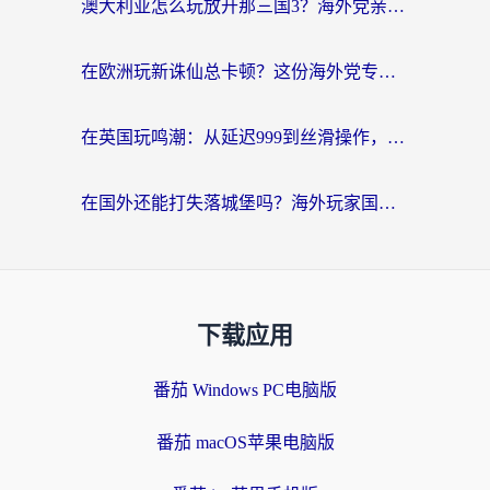
澳大利亚怎么玩放开那三国3？海外党亲测有效的国服游戏加速指南
在欧洲玩新诛仙总卡顿？这份海外党专属加速器指南帮你解决延迟难题
在英国玩鸣潮：从延迟999到丝滑操作，我是怎么做到的？
在国外还能打失落城堡吗？海外玩家国服游戏加速终极指南（附北美玩online加速器下载技巧）
下载应用
番茄 Windows PC电脑版
番茄 macOS苹果电脑版