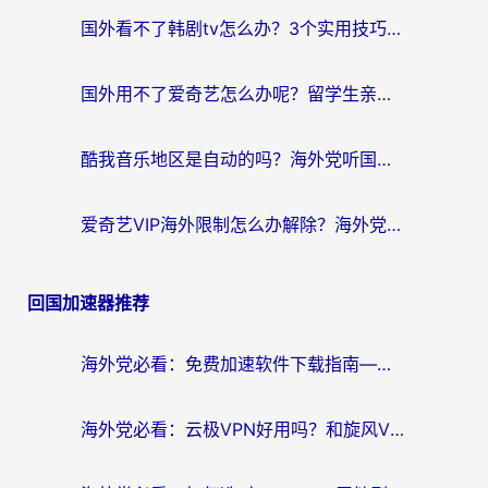
国外看不了韩剧tv怎么办？3个实用技巧解决海外追剧难题（附书旗小说&社保查询攻略）
国外用不了爱奇艺怎么办呢？留学生亲测有效的回国加速方案
酷我音乐地区是自动的吗？海外党听国内音乐看视频的真实解决方案
爱奇艺VIP海外限制怎么办解除？海外党追剧看片的终极解决方案
回国加速器推荐
海外党必看：免费加速软件下载指南——无缝访问国内资源的正确打开方式
海外党必看：云极VPN好用吗？和旋风VPN对比哪个回国效果更好？附真实体验+选择攻略