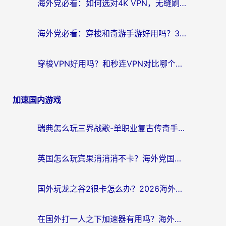
海外党必看：如何选对4K VPN，无缝刷国内剧听网易云？
海外党必看：穿梭和奇游手游好用吗？3步选对回国加速器，流畅看CCTV5海外直播
穿梭VPN好用吗？和秒连VPN对比哪个回国效果更好？海外党亲测实用指南
加速国内游戏
瑞典怎么玩三界战歌-单职业复古传奇手游？海外党国服游戏加速终极指南
英国怎么玩宾果消消消不卡？海外党国服游戏加速终极攻略（附守望第九大陆解决办法）
国外玩龙之谷2很卡怎么办？2026海外党必看的国服游戏加速全攻略
在国外打一人之下加速器有用吗？海外党国服游戏畅玩全攻略