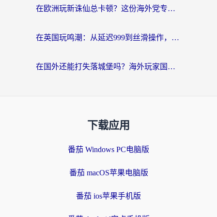
在欧洲玩新诛仙总卡顿？这份海外党专属加速器指南帮你解决延迟难题
在英国玩鸣潮：从延迟999到丝滑操作，我是怎么做到的？
在国外还能打失落城堡吗？海外玩家国服游戏加速终极指南（附北美玩online加速器下载技巧）
下载应用
番茄 Windows PC电脑版
番茄 macOS苹果电脑版
番茄 ios苹果手机版