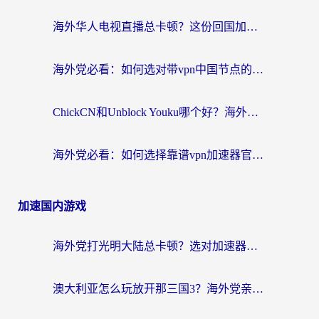
海外华人电视直播总卡顿？这份回国加速器选择指南帮你无缝看国内资源
海外党必看：如何选对带vpn中国节点的加速器？无缝访问国内资源全攻略
ChickCN和Unblock Youku哪个好？海外党亲测4款热门回国加速器，附避坑指南
海外党必看：如何选择靠谱vpn加速器官网？轻松解决国内APP地区限制
加速国内游戏
海外党打光明大陆总卡顿？选对加速器才是关键！（附亲测好用的推荐）
澳大利亚怎么玩放开那三国3？海外党亲测有效的国服游戏加速指南