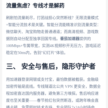
流量焦虑？专线才是解药
刷剧怕流量耗尽，打团战担心突然断线？无限流量模式
+智能分流技术是关键。智能分流能精准识别流量类型：
微信聊天、淘宝购物走普通通道；而高清视频、游戏数
据则自动分配至独享回国专线。
番茄加速器
提供的
100Mbps+专属带宽，实测4K视频秒开无压力，游戏延迟
稳定在50ms内，告别"幻灯片"体验。
三、 安全与售后，隐形守护者
用加速器登录网银或支付宝，最怕数据被截获。金融级
加密传输是底线。专线隧道比公共 VPN 更安全，数据全
程加密直达国内服务器，避免第三方嗅探。售后响应速
度也至关重要——春节抢红包突然断连，或跨年晚会直
播卡顿，急需即时技术支持。专业团队7x24小时待命，