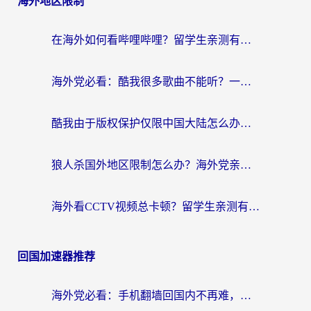
海外地区限制
在海外如何看哔哩哔哩？留学生亲测有效的回国加速指南
海外党必看：酷我很多歌曲不能听？一招解决优酷版权限制+B站地域问题！
酷我由于版权保护仅限中国大陆怎么办？海外党亲测有效的解锁指南
狼人杀国外地区限制怎么办？海外党亲测有效的全场景回国加速指南
海外看CCTV视频总卡顿？留学生亲测有效的回国加速器选择指南
回国加速器推荐
海外党必看：手机翻墙回国内不再难，一篇搞定无缝访问国内资源指南