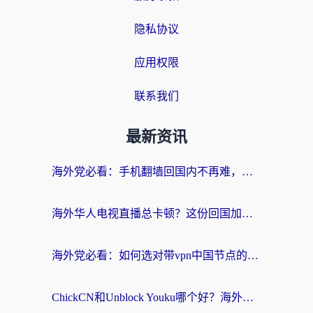
隐私协议
应用权限
联系我们
最新资讯
海外党必看：手机翻墙回国内不再难，一篇搞定无缝访问国内资源指南
海外华人电视直播总卡顿？这份回国加速器选择指南帮你无缝看国内资源
海外党必看：如何选对带vpn中国节点的加速器？无缝访问国内资源全攻略
ChickCN和Unblock Youku哪个好？海外党亲测4款热门回国加速器，附避坑指南