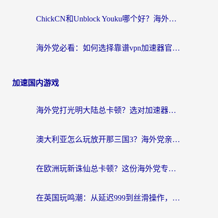
ChickCN和Unblock Youku哪个好？海外党亲测4款热门回国加速器，附避坑指南
海外党必看：如何选择靠谱vpn加速器官网？轻松解决国内APP地区限制
加速国内游戏
海外党打光明大陆总卡顿？选对加速器才是关键！（附亲测好用的推荐）
澳大利亚怎么玩放开那三国3？海外党亲测有效的国服游戏加速指南
在欧洲玩新诛仙总卡顿？这份海外党专属加速器指南帮你解决延迟难题
在英国玩鸣潮：从延迟999到丝滑操作，我是怎么做到的？