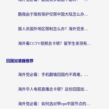
酷我由于版权保护仅限中国大陆怎么办？海外党亲测有效的解锁指南
狼人杀国外地区限制怎么办？海外党亲测有效的全场景回国加速指南
海外看CCTV视频总卡顿？留学生亲测有效的回国加速器选择指南
回国加速器推荐
海外党必看：手机翻墙回国内不再难，一篇搞定无缝访问国内资源指南
海外华人电视直播总卡顿？这份回国加速器选择指南帮你无缝看国内资源
海外党必看：如何选对带vpn中国节点的加速器？无缝访问国内资源全攻略