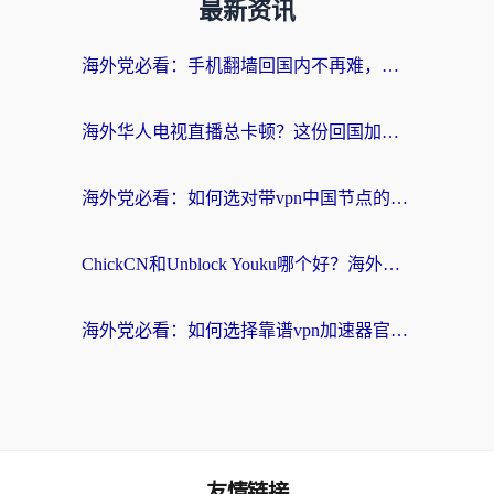
最新资讯
海外党必看：手机翻墙回国内不再难，一篇搞定无缝访问国内资源指南
海外华人电视直播总卡顿？这份回国加速器选择指南帮你无缝看国内资源
海外党必看：如何选对带vpn中国节点的加速器？无缝访问国内资源全攻略
ChickCN和Unblock Youku哪个好？海外党亲测4款热门回国加速器，附避坑指南
海外党必看：如何选择靠谱vpn加速器官网？轻松解决国内APP地区限制
友情链接