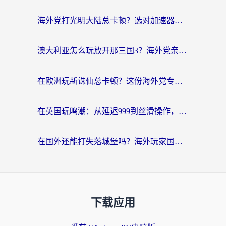
海外党打光明大陆总卡顿？选对加速器才是关键！（附亲测好用的推荐）
澳大利亚怎么玩放开那三国3？海外党亲测有效的国服游戏加速指南
在欧洲玩新诛仙总卡顿？这份海外党专属加速器指南帮你解决延迟难题
在英国玩鸣潮：从延迟999到丝滑操作，我是怎么做到的？
在国外还能打失落城堡吗？海外玩家国服游戏加速终极指南（附北美玩online加速器下载技巧）
下载应用