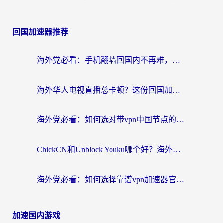
回国加速器推荐
海外党必看：手机翻墙回国内不再难，一篇搞定无缝访问国内资源指南
海外华人电视直播总卡顿？这份回国加速器选择指南帮你无缝看国内资源
海外党必看：如何选对带vpn中国节点的加速器？无缝访问国内资源全攻略
ChickCN和Unblock Youku哪个好？海外党亲测4款热门回国加速器，附避坑指南
海外党必看：如何选择靠谱vpn加速器官网？轻松解决国内APP地区限制
加速国内游戏