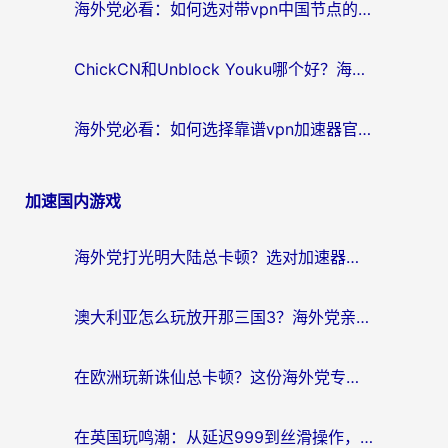
海外党必看：如何选对带vpn中国节点的加速器？无缝访问国内资源全攻略
ChickCN和Unblock Youku哪个好？海外党亲测4款热门回国加速器，附避坑指南
海外党必看：如何选择靠谱vpn加速器官网？轻松解决国内APP地区限制
加速国内游戏
海外党打光明大陆总卡顿？选对加速器才是关键！（附亲测好用的推荐）
澳大利亚怎么玩放开那三国3？海外党亲测有效的国服游戏加速指南
在欧洲玩新诛仙总卡顿？这份海外党专属加速器指南帮你解决延迟难题
在英国玩鸣潮：从延迟999到丝滑操作，我是怎么做到的？