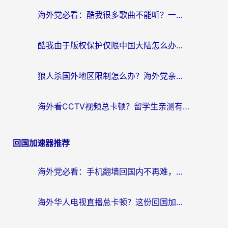
海外党必看：酷我很多歌曲不能听？一招解决优酷版权限制+B站地域问题！
酷我由于版权保护仅限中国大陆怎么办？海外党亲测有效的解锁指南
狼人杀国外地区限制怎么办？海外党亲测有效的全场景回国加速指南
海外看CCTV视频总卡顿？留学生亲测有效的回国加速器选择指南
回国加速器推荐
海外党必看：手机翻墙回国内不再难，一篇搞定无缝访问国内资源指南
海外华人电视直播总卡顿？这份回国加速器选择指南帮你无缝看国内资源