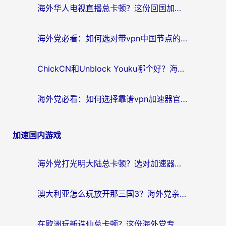
海外华人电视直播总卡顿？这份回国加速器选择指南帮你无缝看国内资源
海外党必看：如何选对带vpn中国节点的加速器？无缝访问国内资源全攻略
ChickCN和Unblock Youku哪个好？海外党亲测4款热门回国加速器，附避坑指南
海外党必看：如何选择靠谱vpn加速器官网？轻松解决国内APP地区限制
加速国内游戏
海外党打光明大陆总卡顿？选对加速器才是关键！（附亲测好用的推荐）
澳大利亚怎么玩放开那三国3？海外党亲测有效的国服游戏加速指南
在欧洲玩新诛仙总卡顿？这份海外党专属加速器指南帮你解决延迟难题