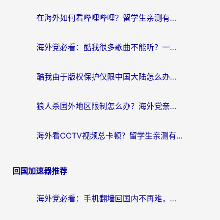
航
在海外如何看哔哩哔哩？留学生亲测有效的回国加速指南
海外党必看：酷我很多歌曲不能听？一招解决优酷版权限制+B站地域问题！
酷我由于版权保护仅限中国大陆怎么办？海外党亲测有效的解锁指南
狼人杀国外地区限制怎么办？海外党亲测有效的全场景回国加速指南
海外看CCTV视频总卡顿？留学生亲测有效的回国加速器选择指南
回国加速器推荐
海外党必看：手机翻墙回国内不再难，一篇搞定无缝访问国内资源指南