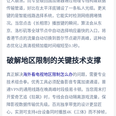
让人崩溃。而专业级回国加速器通过物理专线构建数据
传输管道，好比在太平洋底铺设了一条私人光缆。更关
键的是智能线路选择系统，它能实时检测网络拥堵情
况。当您点击《长相思》播放键的瞬间，算法会从东
京、洛杉矶等全球节点中自动选择响应最快的入口，将
香港节点的流量自动切换到首尔节点避开高峰，这种动
态优化让高清视频加载时间缩短至0.3秒。
破解地区限制的关键技术支撑
真正解决
海外看电视地区限制怎么办
的问题，需要专业
技术组合拳。优秀工具必须配备影音专属加速通道，普
通VPN的通用线路在晚高峰时段极易卡顿。当您周末打
开爱奇艺追《狂飙》时，专线会自动隔离游戏流量，保
障影视数据传输优先级。百兆独享带宽的设计更显匠
心，实测可支持4台设备同时播放4K《三体》而不掉帧，