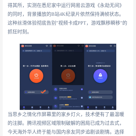
得其所，实测在悉尼家中运行网易云游戏《永劫无间》
的同时，背景播放的B站4K纪录片依然保持满帧状态。
这种丝滑体验彻底告别"视频卡成PPT，游戏飘移瞬移"的
抓狂时刻。
当思乡之情化作屏幕里的家乡灯火，技术便有了最温暖
的注脚。腾讯视频区域限制破解的困局已成为过去式，
今天海外华人终于能与国内亲友同步追剧谈剧情。选择