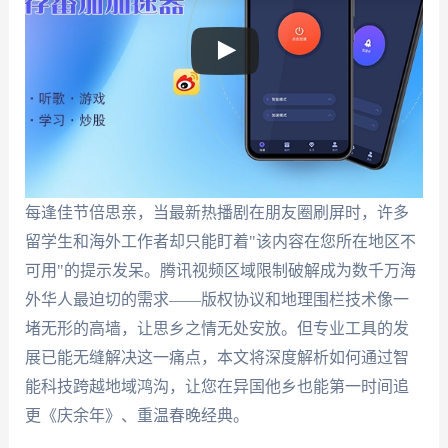
每逢佳节倍思亲，当最新热播剧在朋友圈刷屏时，许多
留学生和海外工作者却只能盯着"该内容在您所在地区不
可用"的提示发呆。腾讯视频区域限制破解成为数千万海
外华人最迫切的需求——版权协议和地理围栏技术像一
堵无形的高墙，让思乡之情无处安放。但专业工具的发
展已能无缝解决这一痛点，本文将深度解析如何通过智
能科技跨越地域鸿沟，让您在异国他乡也能第一时间追
更《庆余年》、重温春晚经典。