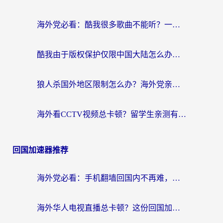
海外党必看：酷我很多歌曲不能听？一招解决优酷版权限制+B站地域问题！
酷我由于版权保护仅限中国大陆怎么办？海外党亲测有效的解锁指南
狼人杀国外地区限制怎么办？海外党亲测有效的全场景回国加速指南
海外看CCTV视频总卡顿？留学生亲测有效的回国加速器选择指南
回国加速器推荐
海外党必看：手机翻墙回国内不再难，一篇搞定无缝访问国内资源指南
海外华人电视直播总卡顿？这份回国加速器选择指南帮你无缝看国内资源