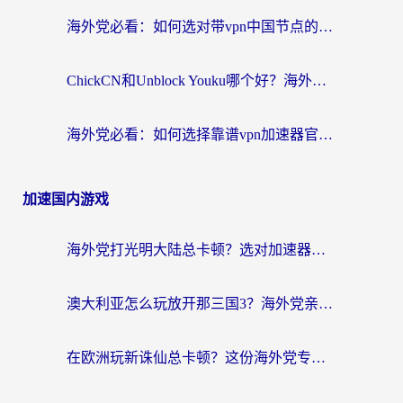
海外党必看：如何选对带vpn中国节点的加速器？无缝访问国内资源全攻略
ChickCN和Unblock Youku哪个好？海外党亲测4款热门回国加速器，附避坑指南
海外党必看：如何选择靠谱vpn加速器官网？轻松解决国内APP地区限制
加速国内游戏
海外党打光明大陆总卡顿？选对加速器才是关键！（附亲测好用的推荐）
澳大利亚怎么玩放开那三国3？海外党亲测有效的国服游戏加速指南
在欧洲玩新诛仙总卡顿？这份海外党专属加速器指南帮你解决延迟难题