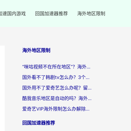
加速国内游戏
回国加速器推荐
海外地区限制
海外地区限制
“咪咕视频不在所在地区”？海外党追剧看片、炒股的救星来了！
国外看不了韩剧tv怎么办？3个实用技巧解决海外追剧难题（附书旗小说&社保查询攻略）
国外用不了爱奇艺怎么办呢？留学生亲测有效的回国加速方案
酷我音乐地区是自动的吗？海外党听国内音乐看视频的真实解决方案
爱奇艺VIP海外限制怎么办解除？海外党追剧看片的终极解决方案
回国加速器推荐