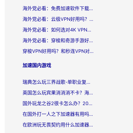
海外党必看：免费加速软件下载指南——无缝访问国内资源的正确打开方式
海外党必看：云极VPN好用吗？和旋风VPN对比哪个回国效果更好？附真实体验+选择攻略
海外党必看：如何选对4K VPN，无缝刷国内剧听网易云？
海外党必看：穿梭和奇游手游好用吗？3步选对回国加速器，流畅看CCTV5海外直播
穿梭VPN好用吗？和秒连VPN对比哪个回国效果更好？海外党亲测实用指南
加速国内游戏
瑞典怎么玩三界战歌-单职业复古传奇手游？海外党国服游戏加速终极指南
英国怎么玩宾果消消消不卡？海外党国服游戏加速终极攻略（附守望第九大陆解决办法）
国外玩龙之谷2很卡怎么办？2026海外党必看的国服游戏加速全攻略
在国外打一人之下加速器有用吗？海外党国服游戏畅玩全攻略
在欧洲玩无畏契约用什么加速器好？2026海外党亲测有效指南