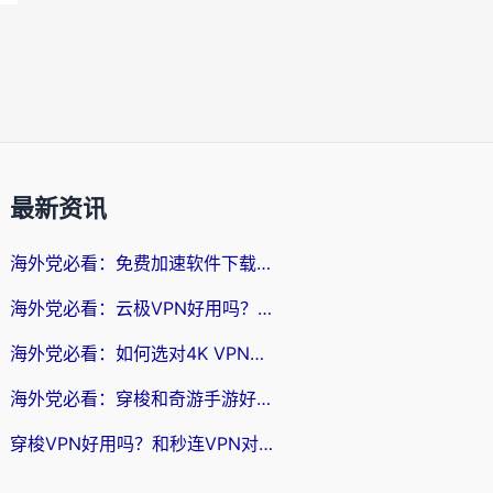
最新资讯
海外党必看：免费加速软件下载指南——无缝访问国内资源的正确打开方式
海外党必看：云极VPN好用吗？和旋风VPN对比哪个回国效果更好？附真实体验+选择攻略
海外党必看：如何选对4K VPN，无缝刷国内剧听网易云？
海外党必看：穿梭和奇游手游好用吗？3步选对回国加速器，流畅看CCTV5海外直播
穿梭VPN好用吗？和秒连VPN对比哪个回国效果更好？海外党亲测实用指南