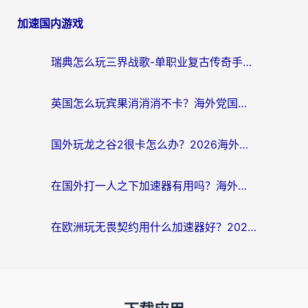
加速国内游戏
瑞典怎么玩三界战歌-单职业复古传奇手游？海外党国服游戏加速终极指南
英国怎么玩宾果消消消不卡？海外党国服游戏加速终极攻略（附守望第九大陆解决办法）
国外玩龙之谷2很卡怎么办？2026海外党必看的国服游戏加速全攻略
在国外打一人之下加速器有用吗？海外党国服游戏畅玩全攻略
在欧洲玩无畏契约用什么加速器好？2026海外党亲测有效指南