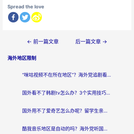
Spread the love
文
←
前一篇文章
后一篇文章
→
章
海外地区限制
导
航
“咪咕视频不在所在地区”？海外党追剧看片、炒股的救星来了！
国外看不了韩剧tv怎么办？3个实用技巧解决海外追剧难题（附书旗小说&社保查询攻略）
国外用不了爱奇艺怎么办呢？留学生亲测有效的回国加速方案
酷我音乐地区是自动的吗？海外党听国内音乐看视频的真实解决方案