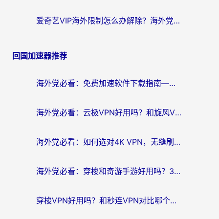
爱奇艺VIP海外限制怎么办解除？海外党追剧看片的终极解决方案
回国加速器推荐
海外党必看：免费加速软件下载指南——无缝访问国内资源的正确打开方式
海外党必看：云极VPN好用吗？和旋风VPN对比哪个回国效果更好？附真实体验+选择攻略
海外党必看：如何选对4K VPN，无缝刷国内剧听网易云？
海外党必看：穿梭和奇游手游好用吗？3步选对回国加速器，流畅看CCTV5海外直播
穿梭VPN好用吗？和秒连VPN对比哪个回国效果更好？海外党亲测实用指南