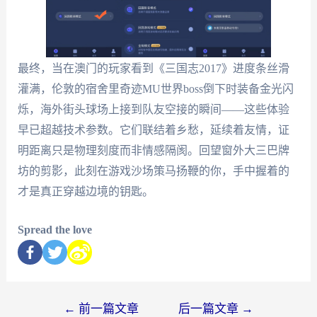
最终，当在澳门的玩家看到《三国志2017》进度条丝滑
灌满，伦敦的宿舍里奇迹MU世界boss倒下时装备金光闪
烁，海外街头球场上接到队友空接的瞬间——这些体验
早已超越技术参数。它们联结着乡愁，延续着友情，证
明距离只是物理刻度而非情感隔阂。回望窗外大三巴牌
坊的剪影，此刻在游戏沙场策马扬鞭的你，手中握着的
才是真正穿越边境的钥匙。
Spread the love
←
前一篇文章
后一篇文章
→