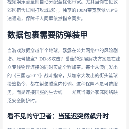
视频娱乐流量则自动分配至优化带宽。尤其当你在伦敦
郊区宿舍试图打攻城战时，独享的100M带宽就像VIP快
速通道，保障千人同屏依然指令同步。
数据包裹需要防弹装甲
当游戏数据穿越半个地球，暴露在公共网络中的风险剧
增。账号被盗？DDoS攻击？番茄的深层解决方案是在建
立专线物理连接的同时实施全程加密。每个从澳门发出
的《三国志2017》战斗指令，从加拿大发出的街头篮球
投篮指令，都在封装隧道内传输。这种保障不是可选服
务，而是连接国服的生命线——尤其当海外家庭网络缺
乏安全防护时。
看不见的守卫者：当延迟突然飙升时