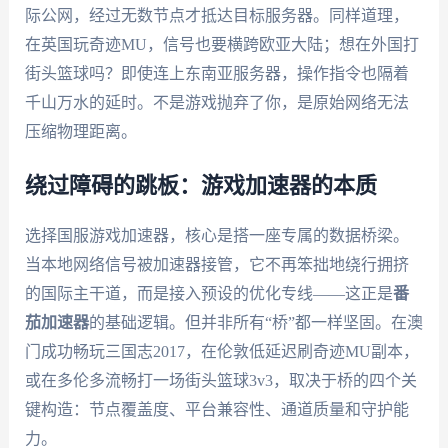
际公网，经过无数节点才抵达目标服务器。同样道理，
在英国玩奇迹MU，信号也要横跨欧亚大陆；想在外国打
街头篮球吗？即使连上东南亚服务器，操作指令也隔着
千山万水的延时。不是游戏抛弃了你，是原始网络无法
压缩物理距离。
绕过障碍的跳板：游戏加速器的本质
选择国服游戏加速器，核心是搭一座专属的数据桥梁。
当本地网络信号被加速器接管，它不再笨拙地绕行拥挤
的国际主干道，而是接入预设的优化专线——这正是
番
茄加速器
的基础逻辑。但并非所有“桥”都一样坚固。在澳
门成功畅玩三国志2017，在伦敦低延迟刷奇迹MU副本，
或在多伦多流畅打一场街头篮球3v3，取决于桥的四个关
键构造：节点覆盖度、平台兼容性、通道质量和守护能
力。