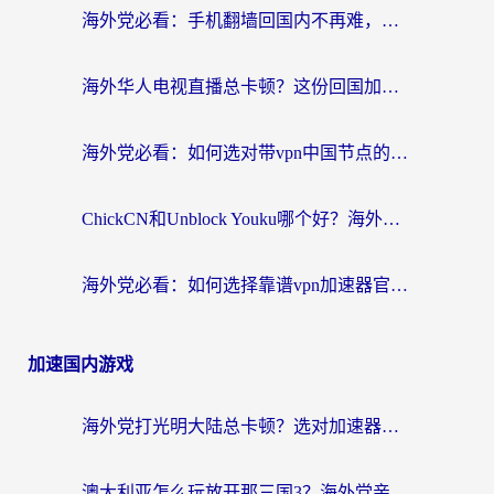
海外党必看：手机翻墙回国内不再难，一篇搞定无缝访问国内资源指南
海外华人电视直播总卡顿？这份回国加速器选择指南帮你无缝看国内资源
海外党必看：如何选对带vpn中国节点的加速器？无缝访问国内资源全攻略
ChickCN和Unblock Youku哪个好？海外党亲测4款热门回国加速器，附避坑指南
海外党必看：如何选择靠谱vpn加速器官网？轻松解决国内APP地区限制
加速国内游戏
海外党打光明大陆总卡顿？选对加速器才是关键！（附亲测好用的推荐）
澳大利亚怎么玩放开那三国3？海外党亲测有效的国服游戏加速指南