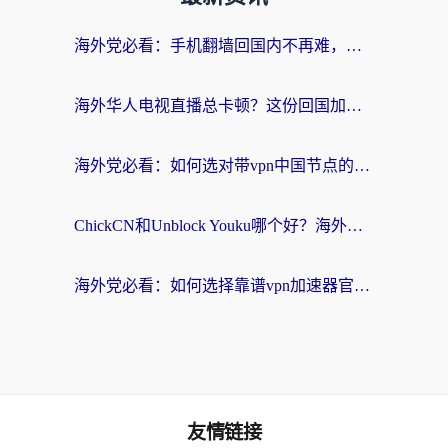
海外党必看：手机翻墙回国内不再难，一篇搞定无缝访问国内资源指南
海外华人电视直播总卡顿？这份回国加速器选择指南帮你无缝看国内资源
海外党必看：如何选对带vpn中国节点的加速器？无缝访问国内资源全攻略
ChickCN和Unblock Youku哪个好？海外党亲测4款热门回国加速器，附避坑指南
海外党必看：如何选择靠谱vpn加速器官网？轻松解决国内APP地区限制
友情链接