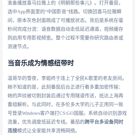
准备播放喜马拉雅上的《明朝那些事儿》。打开番茄，
选中App界面里的“中国影音”线路。切换回喜马拉雅瞬
间，原本灰色封面跳成了可播放状态。背后是系统在毫
秒间完成分流：语音数据自动走低延迟通道，视频缓存
则启用专用影视频宽。整个过程不需要你研究路由表或
测速节点。
当音乐成为情感纽带时
温哥华的雪夜，李姐终于连上了全民K歌里的老友房间。
她不知道的是，此刻番茄后台正进行着多重加密传输：
她的声纹被切割封装后通过专用隧道传送，抵达上海再
重组解析。与此同时，在多伦多大学的儿子正用同一账
号登录Windows客户端打CS:GO国服。系统自动识别游戏
流量，优先调度低延迟专线。番茄的
跨平台多设备同时
连接
模式让全家能共享流畅网络。