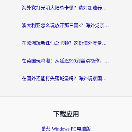
海外党打光明大陆总卡顿？选对加速器才是关键！（附亲测好用的推荐）
澳大利亚怎么玩放开那三国3？海外党亲测有效的国服游戏加速指南
在欧洲玩新诛仙总卡顿？这份海外党专属加速器指南帮你解决延迟难题
在英国玩鸣潮：从延迟999到丝滑操作，我是怎么做到的？
在国外还能打失落城堡吗？海外玩家国服游戏加速终极指南（附北美玩online加速器下载技巧）
下载应用
番茄 Windows PC电脑版