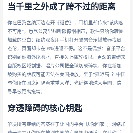
当千里之外成了跨不过的距离
你在巴黎塞纳河边点开《稻香》，耳机里却传来“该内容
不可用”；悉尼公寓里想听郭德纲相声，软件只给你转圈
加载的空白；纽约深夜用手机打开酷狗音乐播放器找周
杰伦，页面却卡在99%进退不得。这不是偶然：音乐平台
识别到你海外IP地址，直接关上播放权限。更深的束缚来
自版权区域割据。唱片公司把全球切成碎块，你在新加
坡购买的版权可能无法在美国播放。至于“延迟高”？中国
与你所在国之间隔着重重大洋，光纤绕地球大半圈，信
号早被距离拖垮。
穿透障碍的核心钥匙
解决所有症结的答案在于让国内平台“认你回家”。网络加
速器建立从你所在地到中国的专属加密通道。它让你手