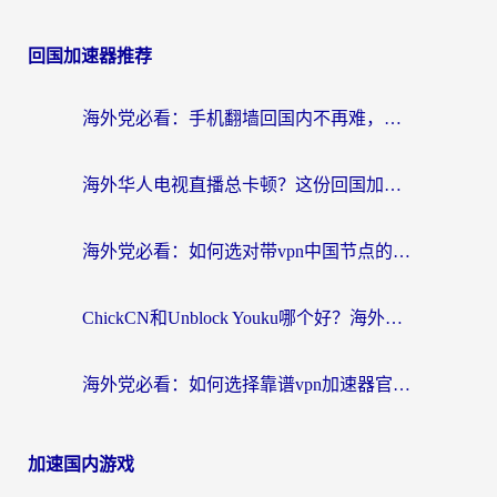
回国加速器推荐
海外党必看：手机翻墙回国内不再难，一篇搞定无缝访问国内资源指南
海外华人电视直播总卡顿？这份回国加速器选择指南帮你无缝看国内资源
海外党必看：如何选对带vpn中国节点的加速器？无缝访问国内资源全攻略
ChickCN和Unblock Youku哪个好？海外党亲测4款热门回国加速器，附避坑指南
海外党必看：如何选择靠谱vpn加速器官网？轻松解决国内APP地区限制
加速国内游戏