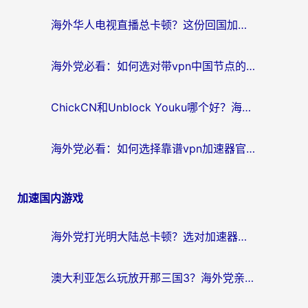
海外华人电视直播总卡顿？这份回国加速器选择指南帮你无缝看国内资源
海外党必看：如何选对带vpn中国节点的加速器？无缝访问国内资源全攻略
ChickCN和Unblock Youku哪个好？海外党亲测4款热门回国加速器，附避坑指南
海外党必看：如何选择靠谱vpn加速器官网？轻松解决国内APP地区限制
加速国内游戏
海外党打光明大陆总卡顿？选对加速器才是关键！（附亲测好用的推荐）
澳大利亚怎么玩放开那三国3？海外党亲测有效的国服游戏加速指南