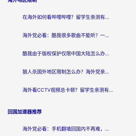
导
航
在海外如何看哔哩哔哩？留学生亲测有效的回国加速指南
海外党必看：酷我很多歌曲不能听？一招解决优酷版权限制+B站地域问题！
酷我由于版权保护仅限中国大陆怎么办？海外党亲测有效的解锁指南
狼人杀国外地区限制怎么办？海外党亲测有效的全场景回国加速指南
海外看CCTV视频总卡顿？留学生亲测有效的回国加速器选择指南
回国加速器推荐
海外党必看：手机翻墙回国内不再难，一篇搞定无缝访问国内资源指南