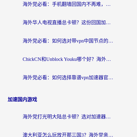
海外党必看：手机翻墙回国内不再难，一篇搞定无缝访问国内资源指南
海外华人电视直播总卡顿？这份回国加速器选择指南帮你无缝看国内资源
海外党必看：如何选对带vpn中国节点的加速器？无缝访问国内资源全攻略
ChickCN和Unblock Youku哪个好？海外党亲测4款热门回国加速器，附避坑指南
海外党必看：如何选择靠谱vpn加速器官网？轻松解决国内APP地区限制
加速国内游戏
海外党打光明大陆总卡顿？选对加速器才是关键！（附亲测好用的推荐）
澳大利亚怎么玩放开那三国3？海外党亲测有效的国服游戏加速指南