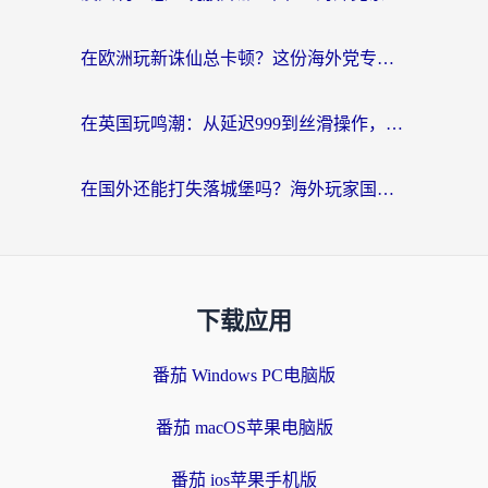
在欧洲玩新诛仙总卡顿？这份海外党专属加速器指南帮你解决延迟难题
在英国玩鸣潮：从延迟999到丝滑操作，我是怎么做到的？
在国外还能打失落城堡吗？海外玩家国服游戏加速终极指南（附北美玩online加速器下载技巧）
下载应用
番茄 Windows PC电脑版
番茄 macOS苹果电脑版
番茄 ios苹果手机版