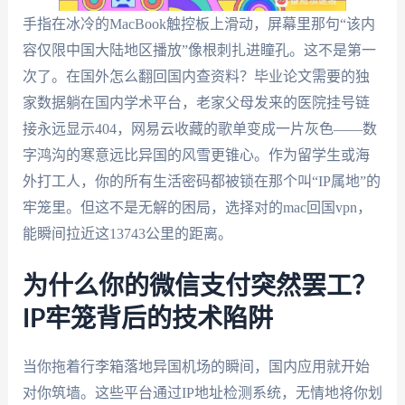
手指在冰冷的MacBook触控板上滑动，屏幕里那句“该内
容仅限中国大陆地区播放”像根刺扎进瞳孔。这不是第一
次了。在国外怎么翻回国内查资料？毕业论文需要的独
家数据躺在国内学术平台，老家父母发来的医院挂号链
接永远显示404，网易云收藏的歌单变成一片灰色——数
字鸿沟的寒意远比异国的风雪更锥心。作为留学生或海
外打工人，你的所有生活密码都被锁在那个叫“IP属地”的
牢笼里。但这不是无解的困局，选择对的mac回国vpn，
能瞬间拉近这13743公里的距离。
为什么你的微信支付突然罢工？
IP牢笼背后的技术陷阱
当你拖着行李箱落地异国机场的瞬间，国内应用就开始
对你筑墙。这些平台通过IP地址检测系统，无情地将你划