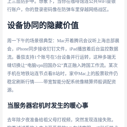
上三层防护甲。想象下，当你在咖啡馆连公共WiFi查银
行账户，你的登录密码像在防弹车里穿越网络战区。
设备协同的隐藏价值
周一下午的场景很典型：Mac开着腾讯会议听上海总部晨
会，iPhone同步接收钉钉文件，iPad播放着后台监控数据
流。番茄支持1个账号在5台设备并行运转，这种多端无
缝切换让“电脑vpn回国办公”真正融入跨国工作流。某次
手机在地铁站连节点看B站时，家中Mac上的股票软件仍
稳定刷新行情——带宽智能分配系统像精算师般调配资
源。
当服务器宕机时发生的暖心事
去年除夕夜准备给祖父母打视频，突然发现连接失败。