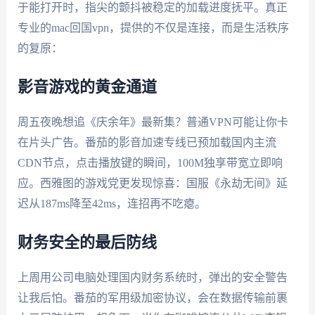
于能打开时，指尖的颤抖被稳定的加载进度抚平。真正
专业的mac回国vpn，提供的不仅是连接，而是生活秩序
的复原：
影音游戏的黄金通道
周五夜晚想追《庆余年》最新集？普通VPN可能让你卡
在片头广告。番茄的影音加速专线已预加载国内主流
CDN节点，点击播放键的瞬间，100M独享带宽立即响
应。西雅图的游戏党更发现惊喜：国服《永劫无间》延
迟从187ms降至42ms，连招再不吃瘪。
财务安全的最后防线
上周用公司电脑处理国内财务系统时，弹出的安全警告
让我后怕。番茄的军用级加密协议，会在数据传输前裹