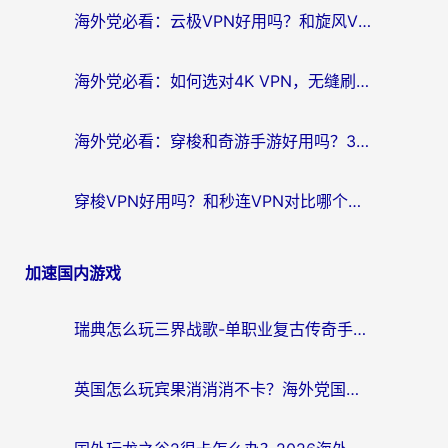
海外党必看：云极VPN好用吗？和旋风VPN对比哪个回国效果更好？附真实体验+选择攻略
海外党必看：如何选对4K VPN，无缝刷国内剧听网易云？
海外党必看：穿梭和奇游手游好用吗？3步选对回国加速器，流畅看CCTV5海外直播
穿梭VPN好用吗？和秒连VPN对比哪个回国效果更好？海外党亲测实用指南
加速国内游戏
瑞典怎么玩三界战歌-单职业复古传奇手游？海外党国服游戏加速终极指南
英国怎么玩宾果消消消不卡？海外党国服游戏加速终极攻略（附守望第九大陆解决办法）