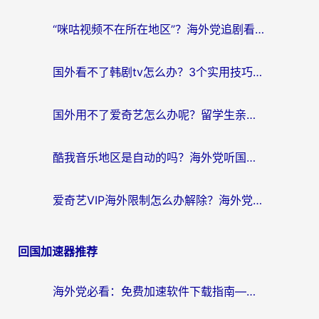
航
“咪咕视频不在所在地区”？海外党追剧看片、炒股的救星来了！
国外看不了韩剧tv怎么办？3个实用技巧解决海外追剧难题（附书旗小说&社保查询攻略）
国外用不了爱奇艺怎么办呢？留学生亲测有效的回国加速方案
酷我音乐地区是自动的吗？海外党听国内音乐看视频的真实解决方案
爱奇艺VIP海外限制怎么办解除？海外党追剧看片的终极解决方案
回国加速器推荐
海外党必看：免费加速软件下载指南——无缝访问国内资源的正确打开方式