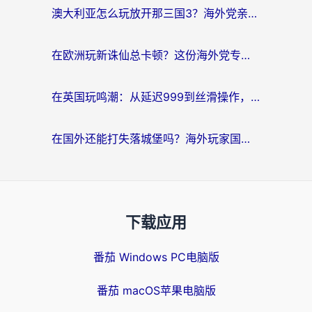
澳大利亚怎么玩放开那三国3？海外党亲测有效的国服游戏加速指南
在欧洲玩新诛仙总卡顿？这份海外党专属加速器指南帮你解决延迟难题
在英国玩鸣潮：从延迟999到丝滑操作，我是怎么做到的？
在国外还能打失落城堡吗？海外玩家国服游戏加速终极指南（附北美玩online加速器下载技巧）
下载应用
番茄 Windows PC电脑版
番茄 macOS苹果电脑版