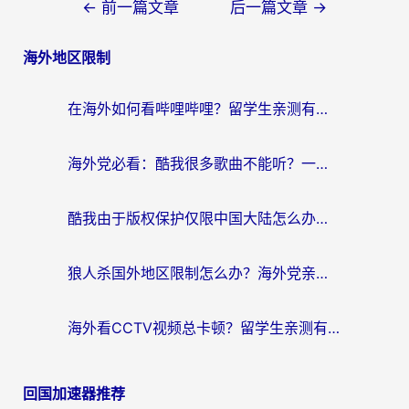
文
←
前一篇文章
后一篇文章
→
章
海外地区限制
导
航
在海外如何看哔哩哔哩？留学生亲测有效的回国加速指南
海外党必看：酷我很多歌曲不能听？一招解决优酷版权限制+B站地域问题！
酷我由于版权保护仅限中国大陆怎么办？海外党亲测有效的解锁指南
狼人杀国外地区限制怎么办？海外党亲测有效的全场景回国加速指南
海外看CCTV视频总卡顿？留学生亲测有效的回国加速器选择指南
回国加速器推荐