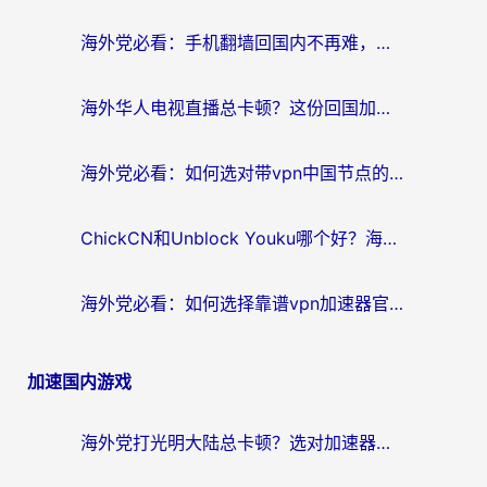
海外党必看：手机翻墙回国内不再难，一篇搞定无缝访问国内资源指南
海外华人电视直播总卡顿？这份回国加速器选择指南帮你无缝看国内资源
海外党必看：如何选对带vpn中国节点的加速器？无缝访问国内资源全攻略
ChickCN和Unblock Youku哪个好？海外党亲测4款热门回国加速器，附避坑指南
海外党必看：如何选择靠谱vpn加速器官网？轻松解决国内APP地区限制
加速国内游戏
海外党打光明大陆总卡顿？选对加速器才是关键！（附亲测好用的推荐）