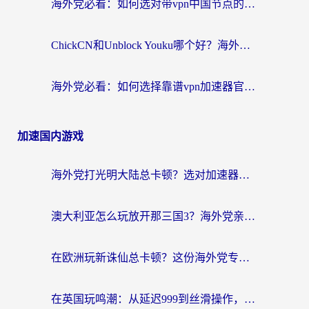
海外党必看：如何选对带vpn中国节点的加速器？无缝访问国内资源全攻略
ChickCN和Unblock Youku哪个好？海外党亲测4款热门回国加速器，附避坑指南
海外党必看：如何选择靠谱vpn加速器官网？轻松解决国内APP地区限制
加速国内游戏
海外党打光明大陆总卡顿？选对加速器才是关键！（附亲测好用的推荐）
澳大利亚怎么玩放开那三国3？海外党亲测有效的国服游戏加速指南
在欧洲玩新诛仙总卡顿？这份海外党专属加速器指南帮你解决延迟难题
在英国玩鸣潮：从延迟999到丝滑操作，我是怎么做到的？