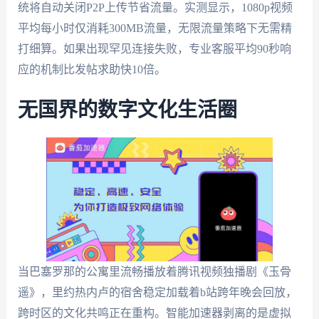
统将自动关闭P2P上传节省流量。实测显示，1080p视频
平均每小时仅消耗300MB流量，无限流量策略下无需精
打细算。如果出现罕见连接失败，专业客服平均90秒响
应的机制比发帖求助快10倍。
无国界的数字文化生活圈
当巴塞罗那的公寓里流畅播放着腾讯视频独播剧《玉骨
遥》，里约热内卢的宿舍稳定加载着b站跨年晚会回放，
跨时区的文化共鸣正在重构。智能加速器剥离的是虚拟