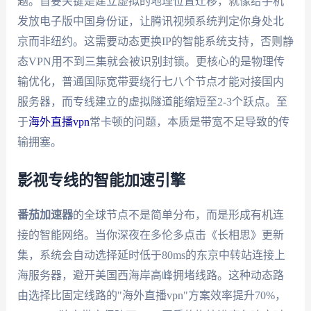
题。首要关键是建立虚拟的地理位置迁移，就像给手机
发放电子版中国身份证，让腾讯视频系统判定你身处北
京而非纽约。这需要动态更换IP的智能系统支持，否则静
态VPN用不到三集就会被识别封锁。更核心的是物理传
输优化，普通国际宽带要绕行七八个节点才能对接国内
服务器，而专线建立的虚拟隧道能缩短至2-3个跃点。至
于
海外直播vpn
常卡顿的问题，本质是带宽不足导致的传
输拥塞。
影视专线的智能加速引擎
番茄加速器
的全球节点不是简单分布，而是形成有机连
接的智能网络。当你深夜在多伦多点击《长相思》更新
集，系统会自动选择延时低于80ms的东京中转站连接上
海服务器，避开美国西海岸高峰拥堵线路。这种动态路
由选择比固定线路的"海外直播vpn"方案效率提升70%，