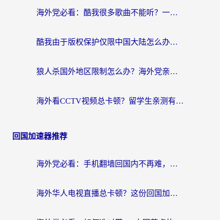
海外党必看：酷我很多歌曲不能听？一招解决优酷版权限制+B站地域问题！
酷我由于版权保护仅限中国大陆怎么办？海外党亲测有效的解锁指南
狼人杀国外地区限制怎么办？海外党亲测有效的全场景回国加速指南
海外看CCTV视频总卡顿？留学生亲测有效的回国加速器选择指南
回国加速器推荐
海外党必看：手机翻墙回国内不再难，一篇搞定无缝访问国内资源指南
海外华人电视直播总卡顿？这份回国加速器选择指南帮你无缝看国内资源