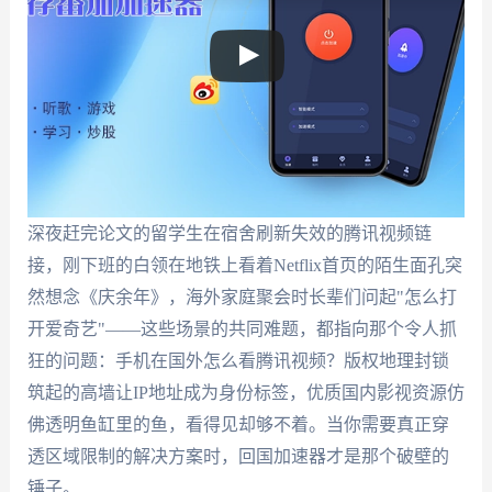
深夜赶完论文的留学生在宿舍刷新失效的腾讯视频链
接，刚下班的白领在地铁上看着Netflix首页的陌生面孔突
然想念《庆余年》，海外家庭聚会时长辈们问起"怎么打
开爱奇艺"——这些场景的共同难题，都指向那个令人抓
狂的问题：手机在国外怎么看腾讯视频？版权地理封锁
筑起的高墙让IP地址成为身份标签，优质国内影视资源仿
佛透明鱼缸里的鱼，看得见却够不着。当你需要真正穿
透区域限制的解决方案时，回国加速器才是那个破壁的
锤子。