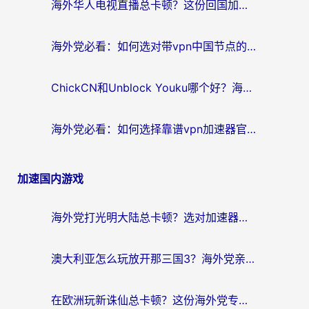
海外华人电视直播总卡顿？这份回国加速器选择指南帮你无缝看国内资源
海外党必看：如何选对带vpn中国节点的加速器？无缝访问国内资源全攻略
ChickCN和Unblock Youku哪个好？海外党亲测4款热门回国加速器，附避坑指南
海外党必看：如何选择靠谱vpn加速器官网？轻松解决国内APP地区限制
加速国内游戏
海外党打光明大陆总卡顿？选对加速器才是关键！（附亲测好用的推荐）
澳大利亚怎么玩放开那三国3？海外党亲测有效的国服游戏加速指南
在欧洲玩新诛仙总卡顿？这份海外党专属加速器指南帮你解决延迟难题