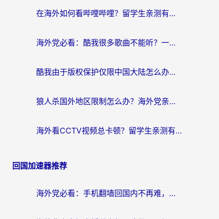
航
在海外如何看哔哩哔哩？留学生亲测有效的回国加速指南
海外党必看：酷我很多歌曲不能听？一招解决优酷版权限制+B站地域问题！
酷我由于版权保护仅限中国大陆怎么办？海外党亲测有效的解锁指南
狼人杀国外地区限制怎么办？海外党亲测有效的全场景回国加速指南
海外看CCTV视频总卡顿？留学生亲测有效的回国加速器选择指南
回国加速器推荐
海外党必看：手机翻墙回国内不再难，一篇搞定无缝访问国内资源指南