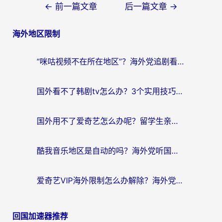
文
←
前一篇文章
后一篇文章
→
章
海外地区限制
导
航
“咪咕视频不在所在地区”？海外党追剧看片、炒股的救星来了！
国外看不了韩剧tv怎么办？3个实用技巧解决海外追剧难题（附书旗小说&社保查询攻略）
国外用不了爱奇艺怎么办呢？留学生亲测有效的回国加速方案
酷我音乐地区是自动的吗？海外党听国内音乐看视频的真实解决方案
爱奇艺VIP海外限制怎么办解除？海外党追剧看片的终极解决方案
回国加速器推荐