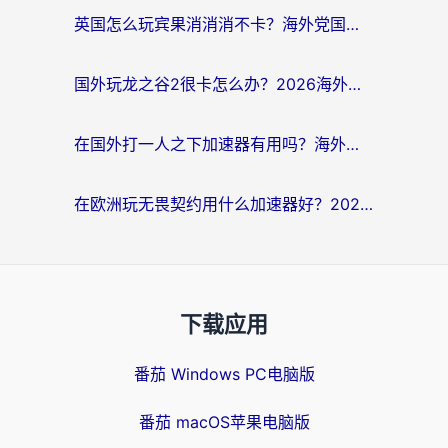
英国怎么玩宾果消消消不卡？海外党国服游戏加速终极攻略（附守望第九大陆解决办法）
国外玩龙之谷2很卡怎么办？2026海外党必看的国服游戏加速全攻略
在国外打一人之下加速器有用吗？海外党国服游戏畅玩全攻略
在欧洲玩无畏契约用什么加速器好？2026海外党亲测有效指南
下载应用
番茄 Windows PC电脑版
番茄 macOS苹果电脑版