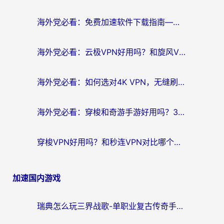
海外党必看：免费加速软件下载指南——无缝访问国内资源的正确打开方式
海外党必看：云极VPN好用吗？和旋风VPN对比哪个回国效果更好？附真实体验+选择攻略
海外党必看：如何选对4K VPN，无缝刷国内剧听网易云？
海外党必看：穿梭和奇游手游好用吗？3步选对回国加速器，流畅看CCTV5海外直播
穿梭VPN好用吗？和秒连VPN对比哪个回国效果更好？海外党亲测实用指南
加速国内游戏
瑞典怎么玩三界战歌-单职业复古传奇手游？海外党国服游戏加速终极指南