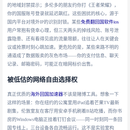
的地域封禁提示；多伦多的朋友约你打《王者荣耀》，
你的国服账号登录就延迟飙红。这些困扰的核心，源于
国内平台对境外IP的识别封锁。某些
免费翻回国软件ios
用户常抱有侥幸心理，但三天两头的掉线风险、账号泄
露隐患、还有看得见底的流量限额，往往让人在关键会
议或抢票时刻心跳加速。更危险的是，某些来路不明的
通道成了数据贩卖的灰色市场——你的支付信息、聊天
记录、邮箱密码，可能正在暗网标价出售。
被低估的网络自由选择权
真正优质的
海外回国加速器
不该是赌博工具。想象一下
这样的场景：你在纽约的公寓里用iPad追着芒果TV最新
剧集，伦敦室友在客厅用安卓手机刷着B站吃播，而你书
房的Windows电脑正挂着钉钉会议——同一时刻同一条回
国专线上，三台设备各自流畅运行。这不是实验室构