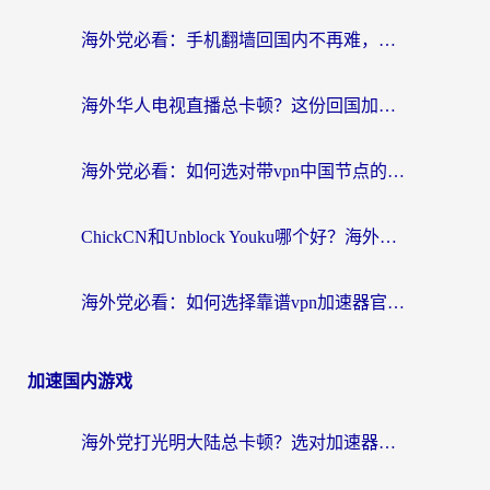
海外党必看：手机翻墙回国内不再难，一篇搞定无缝访问国内资源指南
海外华人电视直播总卡顿？这份回国加速器选择指南帮你无缝看国内资源
海外党必看：如何选对带vpn中国节点的加速器？无缝访问国内资源全攻略
ChickCN和Unblock Youku哪个好？海外党亲测4款热门回国加速器，附避坑指南
海外党必看：如何选择靠谱vpn加速器官网？轻松解决国内APP地区限制
加速国内游戏
海外党打光明大陆总卡顿？选对加速器才是关键！（附亲测好用的推荐）