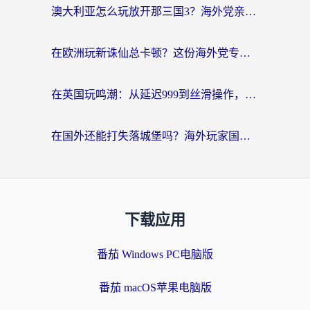
澳大利亚怎么玩放开那三国3？海外党亲测有效的国服游戏加速指南
在欧洲玩新诛仙总卡顿？这份海外党专属加速器指南帮你解决延迟难题
在英国玩鸣潮：从延迟999到丝滑操作，我是怎么做到的？
在国外还能打失落城堡吗？海外玩家国服游戏加速终极指南（附北美玩online加速器下载技巧）
下载应用
番茄 Windows PC电脑版
番茄 macOS苹果电脑版