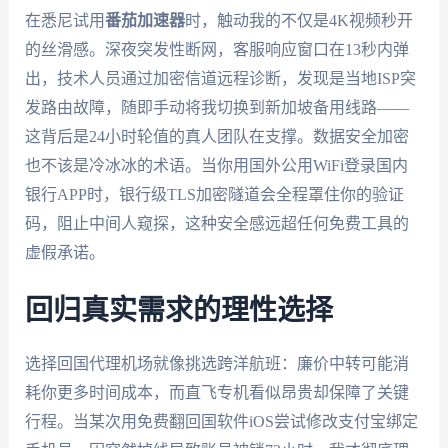
在悉尼试用
番茄加速器
时，触动我的不仅是4K视频秒开
的丝滑感。深夜突发性断网，客服响应窗口在13秒内弹
出，技术人员通过加密信道远程诊断，发现是当地ISP突
发路由故障，随即手动将我切换到新加坡备用线路——
这背后是24小时轮值的真人团队在支撑。数据安全加密
也不该是冷冰冰的术语。当你用国外公用WiFi登录国内
银行APP时，银行级TLS加密隧道会全程罩住你的验证
码，阻止中间人窥探，这种安全感远超任何免费工具的
虚假承诺。
回归真实需求的理性选择
选择回国代理机场就像挑选跨洋航班：廉价中转可能消
耗你更多时间成本，而直飞专机看似昂贵却保障了关键
行程。当某次用免费翻回国软件iOS尝试修改支付宝绑定