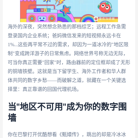
海外的深夜，突然想念熟悉的那档综艺；远程工作急需
登录国内企业系统；爸妈微信发来的短视频永远卡在
1%...这些再平常不过的需求，却因为一道冰冷的"地区限
制"变成跨洋游子的日常焦虑。网络世界号称无边无际，
可当你真正需要"回家"时，路由器前的定位框却成了无形
的铜墙铁壁。这就是当下留学生、海外工作者和华人群
体共同的数字乡愁——而破解之道，就藏在一个关键选
择里：真正靠谱的回国代理机场。
当"地区不可用"成为你的数字围
墙
你在巴黎打开优酷想看《甄嬛传》，跳出的却是冷冰冰