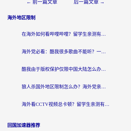
←
前一篇文章
后一篇文章
→
海外地区限制
在海外如何看哔哩哔哩？留学生亲测有效的回国加速指南
海外党必看：酷我很多歌曲不能听？一招解决优酷版权限制+B站地域问题！
酷我由于版权保护仅限中国大陆怎么办？海外党亲测有效的解锁指南
狼人杀国外地区限制怎么办？海外党亲测有效的全场景回国加速指南
海外看CCTV视频总卡顿？留学生亲测有效的回国加速器选择指南
回国加速器推荐