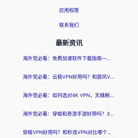
应用权限
联系我们
最新资讯
海外党必看：免费加速软件下载指南——无缝访问国内资源的正确打开方式
海外党必看：云极VPN好用吗？和旋风VPN对比哪个回国效果更好？附真实体验+选择攻略
海外党必看：如何选对4K VPN，无缝刷国内剧听网易云？
海外党必看：穿梭和奇游手游好用吗？3步选对回国加速器，流畅看CCTV5海外直播
穿梭VPN好用吗？和秒连VPN对比哪个回国效果更好？海外党亲测实用指南