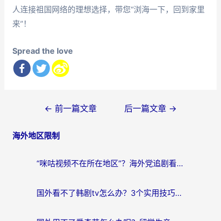
人连接祖国网络的理想选择，带您“浏海一下，回到家里
来”！
Spread the love
文
←
前一篇文章
后一篇文章
→
章
海外地区限制
导
航
“咪咕视频不在所在地区”？海外党追剧看片、炒股的救星来了！
国外看不了韩剧tv怎么办？3个实用技巧解决海外追剧难题（附书旗小说&社保查询攻略）