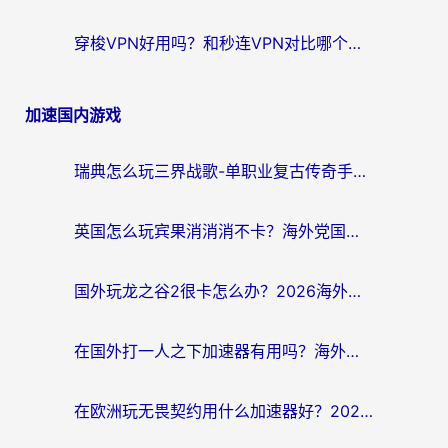
穿梭VPN好用吗？和秒连VPN对比哪个回国效果更好？海外党亲测实用指南
加速国内游戏
瑞典怎么玩三界战歌-单职业复古传奇手游？海外党国服游戏加速终极指南
英国怎么玩宾果消消消不卡？海外党国服游戏加速终极攻略（附守望第九大陆解决办法）
国外玩龙之谷2很卡怎么办？2026海外党必看的国服游戏加速全攻略
在国外打一人之下加速器有用吗？海外党国服游戏畅玩全攻略
在欧洲玩无畏契约用什么加速器好？2026海外党亲测有效指南