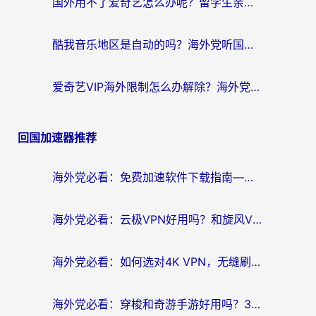
国外用不了爱奇艺怎么办呢？留学生亲测有效的回国加速方案
酷我音乐地区是自动的吗？海外党听国内音乐看视频的真实解决方案
爱奇艺VIP海外限制怎么办解除？海外党追剧看片的终极解决方案
回国加速器推荐
海外党必看：免费加速软件下载指南——无缝访问国内资源的正确打开方式
海外党必看：云极VPN好用吗？和旋风VPN对比哪个回国效果更好？附真实体验+选择攻略
海外党必看：如何选对4K VPN，无缝刷国内剧听网易云？
海外党必看：穿梭和奇游手游好用吗？3步选对回国加速器，流畅看CCTV5海外直播