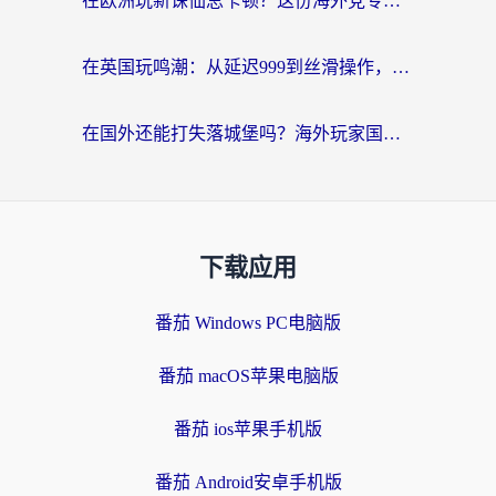
在欧洲玩新诛仙总卡顿？这份海外党专属加速器指南帮你解决延迟难题
在英国玩鸣潮：从延迟999到丝滑操作，我是怎么做到的？
在国外还能打失落城堡吗？海外玩家国服游戏加速终极指南（附北美玩online加速器下载技巧）
下载应用
番茄 Windows PC电脑版
番茄 macOS苹果电脑版
番茄 ios苹果手机版
番茄 Android安卓手机版