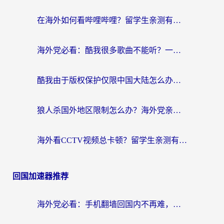
在海外如何看哔哩哔哩？留学生亲测有效的回国加速指南
海外党必看：酷我很多歌曲不能听？一招解决优酷版权限制+B站地域问题！
酷我由于版权保护仅限中国大陆怎么办？海外党亲测有效的解锁指南
狼人杀国外地区限制怎么办？海外党亲测有效的全场景回国加速指南
海外看CCTV视频总卡顿？留学生亲测有效的回国加速器选择指南
回国加速器推荐
海外党必看：手机翻墙回国内不再难，一篇搞定无缝访问国内资源指南