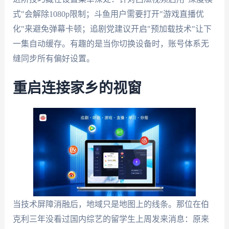
式"会解除1080p限制；斗鱼用户需要打开"游戏直播优
化"来避免弹幕卡顿；追剧党建议开启"预加载技术"让下
一集自动缓存。有趣的是当你切换设备时，账号体系无
缝同步所有偏好设置。
重启连接家乡的视窗
当技术屏障消融后，地域只是地图上的线条。那位在伯
克利三年没看过国内综艺的留学生上周发来消息：原来