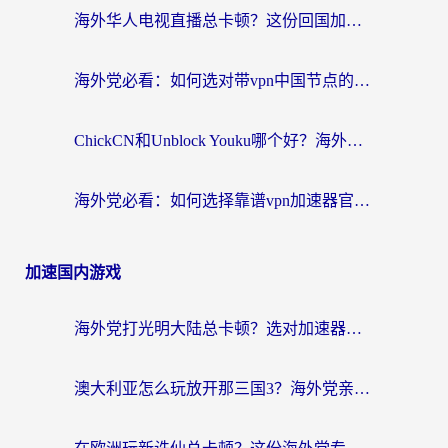
海外华人电视直播总卡顿？这份回国加速器选择指南帮你无缝看国内资源
海外党必看：如何选对带vpn中国节点的加速器？无缝访问国内资源全攻略
ChickCN和Unblock Youku哪个好？海外党亲测4款热门回国加速器，附避坑指南
海外党必看：如何选择靠谱vpn加速器官网？轻松解决国内APP地区限制
加速国内游戏
海外党打光明大陆总卡顿？选对加速器才是关键！（附亲测好用的推荐）
澳大利亚怎么玩放开那三国3？海外党亲测有效的国服游戏加速指南