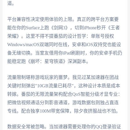
道。
平台兼容性决定使用体验的上限。真正的跨平台方案要
能在你的Surface上跑《剑网3》，切到iPhone秒开《王者
荣耀》。这里不得不提番茄的设计哲学：单账号授权
Windows/macOS双端同时在线，安卓和iOS双持党也能设
备无缝切换。当室友借用你iPad刷剧时，你的安卓手机仍
能稳定跑《崩坏：星穹铁道》深渊副本。
流量限制堪称游戏玩家的噩梦。我见过某加速器在团战
关键时刻弹出"10GB流量已耗尽"，这种设计本质是成本
转嫁。番茄的无限流量架构配合QoS智能分级才显专业：
把微信视频通话分到影音通道，游戏数据包则独占直连
专线。配合独享100M带宽保障，除夕夜挤服战也不怕。
数据安全常被忽略。当加速器需要处理你的QQ登录验证