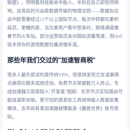
联盟》，明明看到技能命中敌人，半秒后自己却突然倒
地。这背后的元凶是数据传输的物理法则——数据包往
返中欧需要经过12个以上国际节点，每次中转都在累积
延迟。更糟的是，当北美用户集中登录时，跨境通道像
春节的火车站。部分运营商还会对国际流量限速，用QoS
技术将你的游戏数据包塞进慢车道。
那些年我们交过的"加速智商税"
很多人最先尝试的是传统VPN，但很快发现它在凌晨两
点崩得比期末成绩还快。免费节点常被数万人挤占，专
线加速器又容易陷入"开盲盒"困局：东京节点实际路由可
能绕道新加坡。更可怕的是某些工具悄悄植入数据采集
模块，去年就有某加速器被曝偷录《魔兽世界》账号密
码。