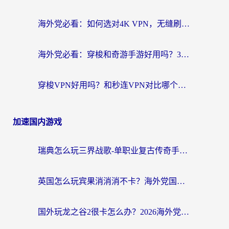
海外党必看：如何选对4K VPN，无缝刷国内剧听网易云？
海外党必看：穿梭和奇游手游好用吗？3步选对回国加速器，流畅看CCTV5海外直播
穿梭VPN好用吗？和秒连VPN对比哪个回国效果更好？海外党亲测实用指南
加速国内游戏
瑞典怎么玩三界战歌-单职业复古传奇手游？海外党国服游戏加速终极指南
英国怎么玩宾果消消消不卡？海外党国服游戏加速终极攻略（附守望第九大陆解决办法）
国外玩龙之谷2很卡怎么办？2026海外党必看的国服游戏加速全攻略