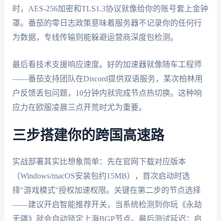
时，AES-256加密和TLS1.3协议就像给你的账号套上金钟
罩。番茄的零日志政策意味着服务器不记录你的任何行
为数据，专线传输则能躲避运营商深度包检测。
最后看技术支援响应速度。好的加速器就像随车工程师
——番茄支持团队在Discord提供双语服务，某次柏林用
户反馈丢包问题，10分钟内就完成节点热切换。这种响
应力在欧服凌晨三点开荒时尤为重要。
三步搭建你的跨国高速路
实战部署其实比想象简单：先在官网下载对应版本
（Windows/macOS安装包约15MB），首次启动时选
择"游戏模式"授权加速权限。关键在第二步的节点选择
——建议开启智能推荐开关，当系统检测到你玩《永劫
无疆》就会自动锁定上海BGP节点。最后测试延迟：启