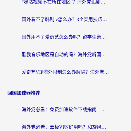
“咪咕视频不在所在地区”？海外党追剧看片、炒股的救星来了！
国外看不了韩剧tv怎么办？3个实用技巧解决海外追剧难题（附书旗小说&社保查询攻略）
国外用不了爱奇艺怎么办呢？留学生亲测有效的回国加速方案
酷我音乐地区是自动的吗？海外党听国内音乐看视频的真实解决方案
爱奇艺VIP海外限制怎么办解除？海外党追剧看片的终极解决方案
回国加速器推荐
海外党必看：免费加速软件下载指南——无缝访问国内资源的正确打开方式
海外党必看：云极VPN好用吗？和旋风VPN对比哪个回国效果更好？附真实体验+选择攻略