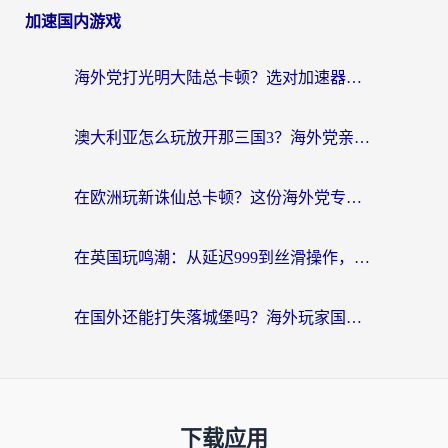
加速国内游戏
海外党打光明大陆总卡顿？选对加速器才是关键！（附亲测好用的推荐）
澳大利亚怎么玩放开那三国3？海外党亲测有效的国服游戏加速指南
在欧洲玩新诛仙总卡顿？这份海外党专属加速器指南帮你解决延迟难题
在英国玩鸣潮：从延迟999到丝滑操作，我是怎么做到的？
在国外还能打失落城堡吗？海外玩家国服游戏加速终极指南（附北美玩online加速器下载技巧）
下载应用