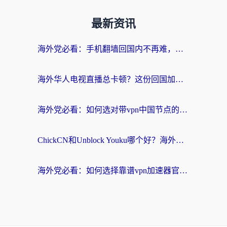
最新资讯
海外党必看：手机翻墙回国内不再难，一篇搞定无缝访问国内资源指南
海外华人电视直播总卡顿？这份回国加速器选择指南帮你无缝看国内资源
海外党必看：如何选对带vpn中国节点的加速器？无缝访问国内资源全攻略
ChickCN和Unblock Youku哪个好？海外党亲测4款热门回国加速器，附避坑指南
海外党必看：如何选择靠谱vpn加速器官网？轻松解决国内APP地区限制