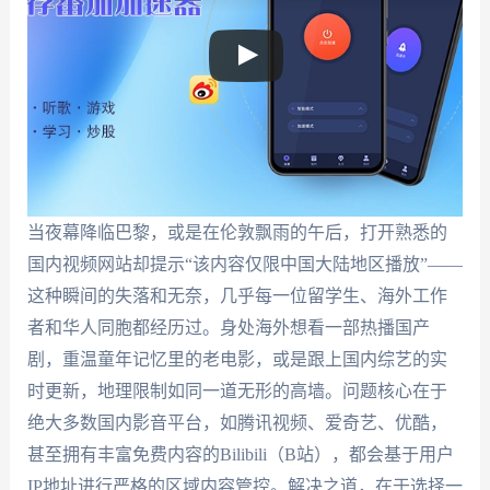
当夜幕降临巴黎，或是在伦敦飘雨的午后，打开熟悉的
国内视频网站却提示“该内容仅限中国大陆地区播放”——
这种瞬间的失落和无奈，几乎每一位留学生、海外工作
者和华人同胞都经历过。身处海外想看一部热播国产
剧，重温童年记忆里的老电影，或是跟上国内综艺的实
时更新，地理限制如同一道无形的高墙。问题核心在于
绝大多数国内影音平台，如腾讯视频、爱奇艺、优酷，
甚至拥有丰富免费内容的Bilibili（B站），都会基于用户
IP地址进行严格的区域内容管控。解决之道，在于选择一