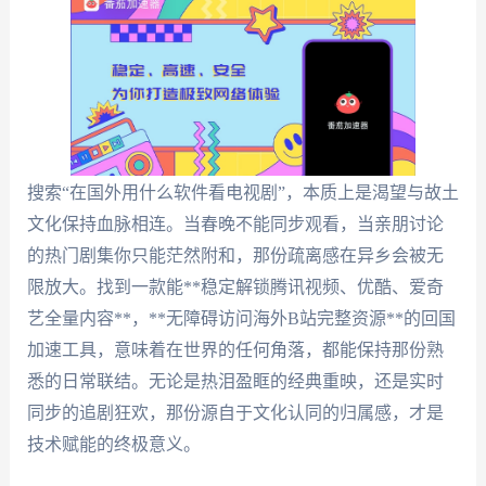
搜索“在国外用什么软件看电视剧”，本质上是渴望与故土
文化保持血脉相连。当春晚不能同步观看，当亲朋讨论
的热门剧集你只能茫然附和，那份疏离感在异乡会被无
限放大。找到一款能**稳定解锁腾讯视频、优酷、爱奇
艺全量内容**，**无障碍访问海外B站完整资源**的回国
加速工具，意味着在世界的任何角落，都能保持那份熟
悉的日常联结。无论是热泪盈眶的经典重映，还是实时
同步的追剧狂欢，那份源自于文化认同的归属感，才是
技术赋能的终极意义。