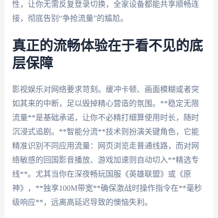
性，让你无需反复登录切换，全家设备都能共享顺畅连
接，彻底告别“争抢流量”的尴尬。
真正的流畅体验在于看不见的底
层保障
影视娱乐对网络要求苛刻。缓冲卡顿、画面模糊或者突
如其来的中断，足以毁掉精心营造的氛围。**稳定无限
流量**是基础承诺，让你不必精打细算使用时长，随时
沉浸式追剧。**智能分流**技术则扮演关键角色，它能
精准识别不同应用流量：网页浏览走普通线路，而对网
络敏感的回国影音播放、游戏加速则自动切入**精选专
线**。尤其当你在深夜畅玩国服《英雄联盟》或《原
神》，**独享100M带宽**确保激战时操作指令在**毫秒
级响应**，远离高延迟导致的懊恼失利。