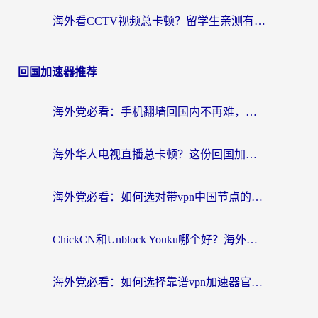
海外看CCTV视频总卡顿？留学生亲测有效的回国加速器选择指南
回国加速器推荐
海外党必看：手机翻墙回国内不再难，一篇搞定无缝访问国内资源指南
海外华人电视直播总卡顿？这份回国加速器选择指南帮你无缝看国内资源
海外党必看：如何选对带vpn中国节点的加速器？无缝访问国内资源全攻略
ChickCN和Unblock Youku哪个好？海外党亲测4款热门回国加速器，附避坑指南
海外党必看：如何选择靠谱vpn加速器官网？轻松解决国内APP地区限制