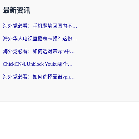
最新资讯
海外党必看：手机翻墙回国内不再难，一篇搞定无缝访问国内资源指南
海外华人电视直播总卡顿？这份回国加速器选择指南帮你无缝看国内资源
海外党必看：如何选对带vpn中国节点的加速器？无缝访问国内资源全攻略
ChickCN和Unblock Youku哪个好？海外党亲测4款热门回国加速器，附避坑指南
海外党必看：如何选择靠谱vpn加速器官网？轻松解决国内APP地区限制