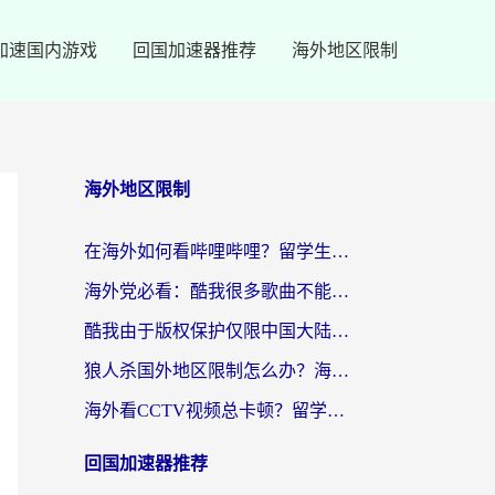
加速国内游戏
回国加速器推荐
海外地区限制
海外地区限制
在海外如何看哔哩哔哩？留学生亲测有效的回国加速指南
海外党必看：酷我很多歌曲不能听？一招解决优酷版权限制+B站地域问题！
酷我由于版权保护仅限中国大陆怎么办？海外党亲测有效的解锁指南
狼人杀国外地区限制怎么办？海外党亲测有效的全场景回国加速指南
海外看CCTV视频总卡顿？留学生亲测有效的回国加速器选择指南
回国加速器推荐