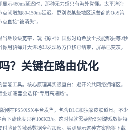
显示460ms延迟时，那种无力感只有海外党懂。太平洋海
就增加80-150ms延迟。更别说某些地区运营商的QoS策
点直接“被消失”。
是当地顶级宽带，玩《原神》国服时角色放个技能都要等2秒
当你用貂蝉开大进场却发现敌方位移已结束，屏幕已变灰。
吗？关键在路由优化
的智能工具。核心原理其实很直白：避开公共网络拥堵区。
专业加速器会选择“专用高速路”。
刚在PS5/XSX平台发售，包含DLC和独家皮肤道具。不少
平台下载速度只有100KB/s。这时候就需要能识别游戏数据特
支付验证等敏感数据全程加密。实测显示这种方案能将下载