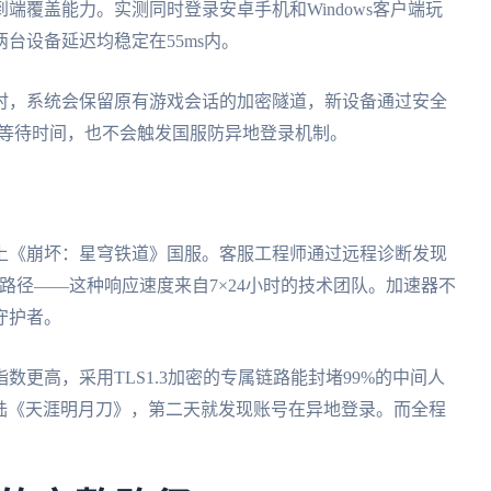
端覆盖能力。实测同时登录安卓手机和Windows客户端玩
台设备延迟均稳定在55ms内。
时，系统会保留原有游戏会话的加密隧道，新设备通过安全
秒等待时间，也不会触发国服防异地登录机制。
上《崩坏：星穹铁道》国服。客服工程师通过远程诊断发现
路径——这种响应速度来自7×24小时的技术团队。加速器不
守护者。
更高，采用TLS1.3加密的专属链路能封堵99%的中间人
登陆《天涯明月刀》，第二天就发现账号在异地登录。而全程