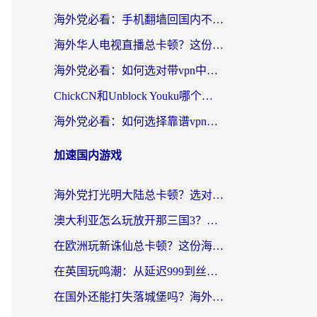
海外党必看：手机翻墙回国内不再难，一篇搞定无缝访问国内资源指南
海外华人电视直播总卡顿？这份回国加速器选择指南帮你无缝看国内资源
海外党必看：如何选对带vpn中国节点的加速器？无缝访问国内资源全攻略
ChickCN和Unblock Youku哪个好？海外党亲测4款热门回国加速器，附避坑指南
海外党必看：如何选择靠谱vpn加速器官网？轻松解决国内APP地区限制
加速国内游戏
海外党打光明大陆总卡顿？选对加速器才是关键！（附亲测好用的推荐）
澳大利亚怎么玩放开那三国3？海外党亲测有效的国服游戏加速指南
在欧洲玩新诛仙总卡顿？这份海外党专属加速器指南帮你解决延迟难题
在英国玩鸣潮：从延迟999到丝滑操作，我是怎么做到的？
在国外还能打失落城堡吗？海外玩家国服游戏加速终极指南（附北美玩online加速器下载技巧）