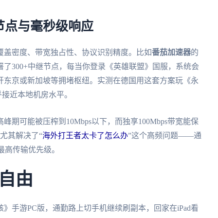
节点与毫秒级响应
覆盖密度、带宽独占性、协议识别精度。比如
番茄加速器
的
了300+中继节点，每当你登录《英雄联盟》国服，系统会
开东京或新加坡等拥堵枢纽。实测在德国用这套方案玩《永
几乎接近本地机房水平。
可能被压榨到10Mbps以下，而独享100Mbps带宽能保
尤其解决了“
海外打王者太卡了怎么办
”这个高频问题——通
予最高传输优先级。
自由
》手游PC版，通勤路上切手机继续刷副本，回家在iPad看