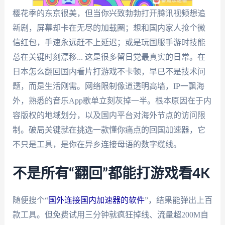
樱花季的东京很美，但当你兴致勃勃打开腾讯视频想追
新剧，屏幕却卡在无尽的加载圈；想和国内家人抢个微
信红包，手速永远赶不上延迟；或是玩国服手游时技能
总在关键时刻漂移... 这是很多留日党最真实的日常。在
日本怎么翻回国内看片打游戏不卡顿，早已不是技术问
题，而是生活刚需。网络限制像道透明高墙，IP一飘海
外，熟悉的音乐App歌单立刻灰掉一半。根本原因在于内
容版权的地域划分，以及国内平台对海外节点的访问限
制。破局关键就在挑选一款懂你痛点的回国加速器，它
不只是工具，是你在异乡连接母语的数字缆线。
不是所有“翻回”都能打游戏看4K
随便搜个“
国外连接国内加速器的软件
”，结果能弹出上百
款工具。但免费试用三分钟就疯狂掉线、流量超200M自