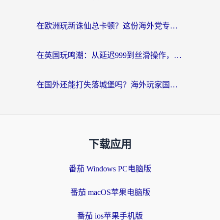
在欧洲玩新诛仙总卡顿？这份海外党专属加速器指南帮你解决延迟难题
在英国玩鸣潮：从延迟999到丝滑操作，我是怎么做到的？
在国外还能打失落城堡吗？海外玩家国服游戏加速终极指南（附北美玩online加速器下载技巧）
下载应用
番茄 Windows PC电脑版
番茄 macOS苹果电脑版
番茄 ios苹果手机版