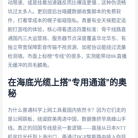
动限速、或是挂着加速器反而比裸连更慢... 这种伪流畅
坑过太多人。更别提后台暗藏数据收集脚本的免费软
件，打着零成本的幌子偷窥隐私。真要有全天候稳定追
剧打游戏的体验，核心得看透这四重标准：骨干线路直
通国内三大运营商、服务器节点深度覆盖华北华东、有
独立带宽保障影音传输不抢资源、加密协议能绕过流量
检测墙。市面上标榜“专线”的很多，实测能带动8K直播
无缓冲的凤毛麟角。
在海底光缆上搭“专用通道”的奥
秘
为什么普通科学上网工具看国内依然卡？因为它们走的
是公网跳板，绕道欧美再进中国，数据像挤早高峰山手
线。真正的回国专线是另一套逻辑——直接从日本NTT
机房拉光纤到上海出口，再通过BGP智能路由接入你目