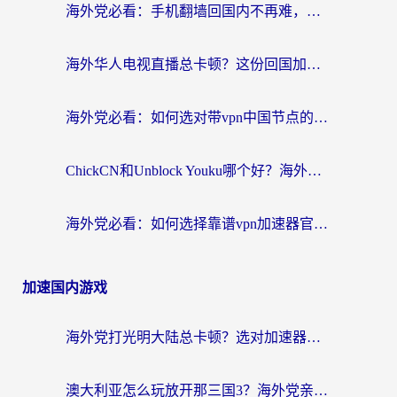
海外党必看：手机翻墙回国内不再难，一篇搞定无缝访问国内资源指南
海外华人电视直播总卡顿？这份回国加速器选择指南帮你无缝看国内资源
海外党必看：如何选对带vpn中国节点的加速器？无缝访问国内资源全攻略
ChickCN和Unblock Youku哪个好？海外党亲测4款热门回国加速器，附避坑指南
海外党必看：如何选择靠谱vpn加速器官网？轻松解决国内APP地区限制
加速国内游戏
海外党打光明大陆总卡顿？选对加速器才是关键！（附亲测好用的推荐）
澳大利亚怎么玩放开那三国3？海外党亲测有效的国服游戏加速指南