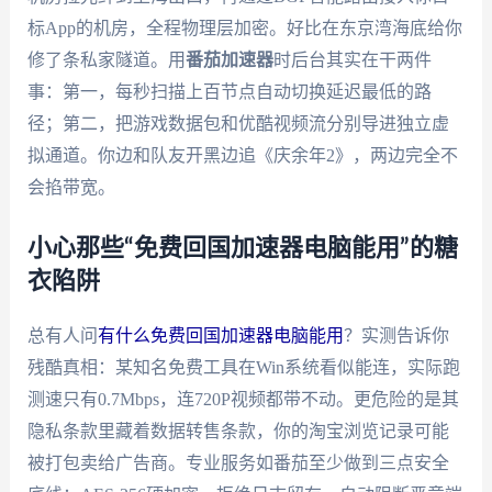
标App的机房，全程物理层加密。好比在东京湾海底给你
修了条私家隧道。用
番茄加速器
时后台其实在干两件
事：第一，每秒扫描上百节点自动切换延迟最低的路
径；第二，把游戏数据包和优酷视频流分别导进独立虚
拟通道。你边和队友开黑边追《庆余年2》，两边完全不
会掐带宽。
小心那些“免费回国加速器电脑能用”的糖
衣陷阱
总有人问
有什么免费回国加速器电脑能用
？实测告诉你
残酷真相：某知名免费工具在Win系统看似能连，实际跑
测速只有0.7Mbps，连720P视频都带不动。更危险的是其
隐私条款里藏着数据转售条款，你的淘宝浏览记录可能
被打包卖给广告商。专业服务如番茄至少做到三点安全