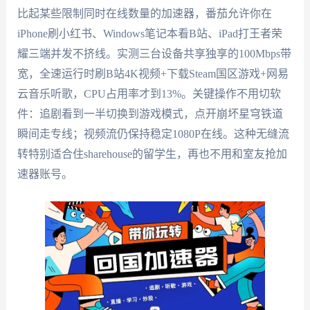
比起某些限制同时在线数量的加速器，番茄允许你在
iPhone刷小红书、Windows笔记本看B站、iPad打王者荣
耀三端并发不挤线。实测三台设备共享独享的100Mbps带
宽，全速运行时刷B站4K视频+下载Steam国区游戏+网易
云音乐听歌，CPU占用率才到13%。关键操作不用切软
件：追剧看到一半切换到游戏模式，点开崩坏星穹铁道
瞬间走专线；视频流仍保持稳定1080P在线。这种无缝流
转特别适合住sharehouse的留学生，再也不用和室友抢加
速器账号。