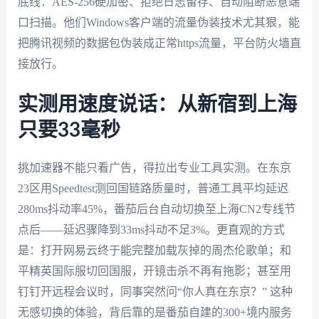
底线：AES-256硬加密、拒绝日志留存、自动阻断恶意端
口扫描。他们Windows客户端的流量伪装技术尤其狠，能
把腾讯视频的数据包伪装成正常https流量，平台防火墙直
接放行。
实测用速度说话：从新宿到上海
只要33毫秒
挑加速器不能只看广告，得拉出专业工具实测。在东京
23区用Speedtest测回国链路质量时，普通工具平均延迟
280ms抖动率45%，番茄后台自动切换至上海CN2专线节
点后——延迟骤降到33ms抖动不足3%。更直观的方式
是：打开网易云终于能完整加载灰掉的周杰伦歌单；和
平精英国际服切回国服，开镜击杀不再有拖影；甚至用
钉钉开远程会议时，同事突然问“你人真在东京？” 这种
无感切换的体验，背后靠的是番茄自建的300+境内服务