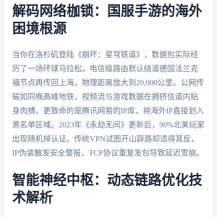
解码网络枷锁：国服手游的海外
困境根源
当你在洛杉矶登陆《崩坏：星穹铁道》，数据包实际经
历了一场环球马拉松。电信级路由默认绕道德国法兰克
福节点再传回上海，物理距离放大到20,000公里。公网传
输如同晚高峰地铁，视频流与游戏数据在拥挤信道内贴
身肉搏。更致命的是腾讯网易的IP库，将海外IP直接划入
黑名单区域。2023年《永劫无间》更新后，90%北美玩家
出现随机掉认证。传统VPN试图开山辟路却适得其反，
IP伪装触发安全警报，TCP协议重复发包导致延迟雪崩。
智能神经中枢：动态链路优化技
术解析