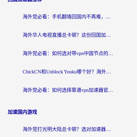
海外党必看：手机翻墙回国内不再难，一篇搞定无缝访问国内资源指南
海外华人电视直播总卡顿？这份回国加速器选择指南帮你无缝看国内资源
海外党必看：如何选对带vpn中国节点的加速器？无缝访问国内资源全攻略
ChickCN和Unblock Youku哪个好？海外党亲测4款热门回国加速器，附避坑指南
海外党必看：如何选择靠谱vpn加速器官网？轻松解决国内APP地区限制
加速国内游戏
海外党打光明大陆总卡顿？选对加速器才是关键！（附亲测好用的推荐）