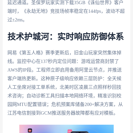
延迟通道。圣保罗玩家实测下载35GB《诛仙世界》客户
端时，《永劫无地》竞技场帧率稳定在144fps，波动不超
过±2ms。
技术护城河：实时响应防御体系
网易《第五人格》赛季更新后，旧金山玩家突然集体掉
线。监控中心在137秒内定位问题：游戏运营商封禁了
AWS的IP段。工程师立即启用备用阿里云节点，并推送
客户端热更新。这种原子级响应依赖三层防护：全天候
人工坐席对接工单系统，北美时区凌晨三点照样秒回技
术咨询；自动诊断工具扫描本地网络环境，精准识别校
园网MTU配置错误；危机预案库储备200+解决方案，从
江苏电信割接到GCM推送服务器故障都有应对模板。