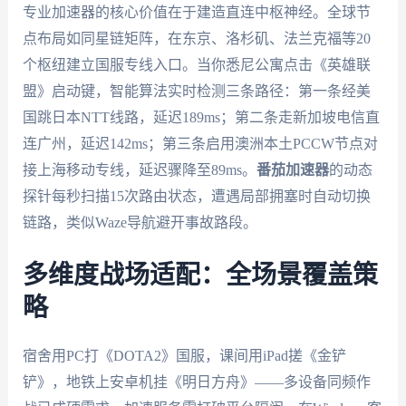
专业加速器的核心价值在于建造直连中枢神经。全球节
点布局如同星链矩阵，在东京、洛杉矶、法兰克福等20
个枢纽建立国服专线入口。当你悉尼公寓点击《英雄联
盟》启动键，智能算法实时检测三条路径：第一条经美
国跳日本NTT线路，延迟189ms；第二条走新加坡电信直
连广州，延迟142ms；第三条启用澳洲本土PCCW节点对
接上海移动专线，延迟骤降至89ms。
番茄加速器
的动态
探针每秒扫描15次路由状态，遭遇局部拥塞时自动切换
链路，类似Waze导航避开事故路段。
多维度战场适配：全场景覆盖策
略
宿舍用PC打《DOTA2》国服，课间用iPad搓《金铲
铲》，地铁上安卓机挂《明日方舟》——多设备同频作