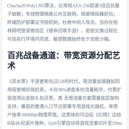
Chacha20-Poly1305算法，比常规AES-256提速3倍且抗量
子破解；专线物理隔离公共互联网，规避嗅探器抓包；
终端防护部署证书锁机制，杜绝中间人攻击。当你在柏
林网吧登录微信区《使命召唤手游》，密钥交换过程在
可信执行环境内完成，敏感数据始终处于加密沙箱。
百兆战备通道：带宽资源分配艺
术
《逆水寒》手游更新包过GB的时代，限流量加速器如同
用吸管喝珍珠奶茶。卡在98%进度条时流量耗尽，付费扩
容选项比皮肤礼包还贵。真·无限流量方案需要底层架构
支持，番茄的香港入口节点部署专用游戏光端机，单用
户独享100Mbps物理带宽。这意味你可边玩《幻塔》边给
B站4K纪录片做种，QoS引擎自动将游戏流量切片至20ms