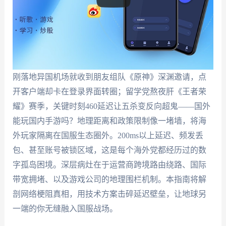
刚落地异国机场就收到朋友组队《原神》深渊邀请，点
开客户端却卡在登录界面转圈；留学党熬夜肝《王者荣
耀》赛季，关键时刻460延迟让五杀变反向超鬼——国外
能玩国内手游吗？地理距离和政策限制像一堵墙，将海
外玩家隔离在国服生态圈外。200ms以上延迟、频发丢
包、甚至账号被锁区域，这是每个海外党都经历过的数
字孤岛困境。深层病灶在于运营商跨境路由绕路、国际
带宽拥堵、以及游戏公司的地理围栏机制。本指南将解
剖网络梗阻真相，用技术方案击碎延迟壁垒，让地球另
一端的你无缝融入国服战场。