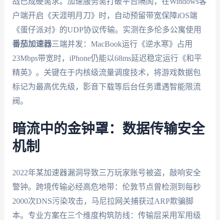
战已成硬需求。加速服务需打破平台隔阂，在Windows客
户端开启《天涯明月刀》时，自动预留带宽保障iOS端
《蛋仔派对》的UDP协议传输。实测在多伦多公寓使用
番茄加速器
三端并发：MacBook运行《逆水寒》占用
23Mbps带宽时，iPhone仍能以68ms延迟稳定运行《和平
精英》。关键在于内核级流量调度技术，将游戏数据包
标记为最高优先级，影音下载等后台任务遭遇智能限流
阀。
暗流中的金钟罩：数据传输安全
机制
2022年某加速器漏洞导致三万玩家账号被盗，敲响安全
警钟。跨境传输必经高危地带：伦敦节点曾检测到每秒
2000次DNS污染攻击，马尼拉网关捕获过ARP欺骗脚
本。专业方案在三个维度构筑防线：传输层采用军用级