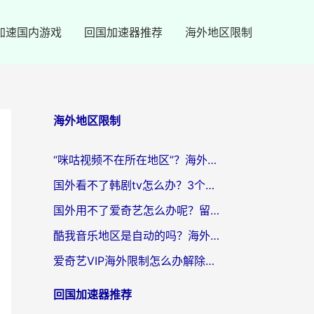
加速国内游戏
回国加速器推荐
海外地区限制
海外地区限制
“咪咕视频不在所在地区”？海外党追剧看片、炒股的救星来了！
国外看不了韩剧tv怎么办？3个实用技巧解决海外追剧难题（附书旗小说&社保查询攻略）
国外用不了爱奇艺怎么办呢？留学生亲测有效的回国加速方案
酷我音乐地区是自动的吗？海外党听国内音乐看视频的真实解决方案
爱奇艺VIP海外限制怎么办解除？海外党追剧看片的终极解决方案
回国加速器推荐