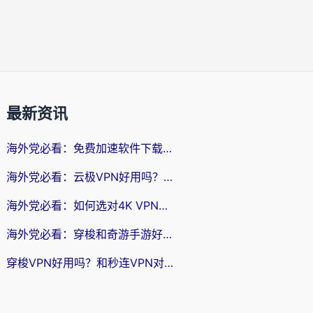
最新资讯
海外党必看：免费加速软件下载指南——无缝访问国内资源的正确打开方式
海外党必看：云极VPN好用吗？和旋风VPN对比哪个回国效果更好？附真实体验+选择攻略
海外党必看：如何选对4K VPN，无缝刷国内剧听网易云？
海外党必看：穿梭和奇游手游好用吗？3步选对回国加速器，流畅看CCTV5海外直播
穿梭VPN好用吗？和秒连VPN对比哪个回国效果更好？海外党亲测实用指南