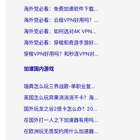
海外党必看：免费加速软件下载指南——无缝访问国内资源的正确打开方式
海外党必看：云极VPN好用吗？和旋风VPN对比哪个回国效果更好？附真实体验+选择攻略
海外党必看：如何选对4K VPN，无缝刷国内剧听网易云？
海外党必看：穿梭和奇游手游好用吗？3步选对回国加速器，流畅看CCTV5海外直播
穿梭VPN好用吗？和秒连VPN对比哪个回国效果更好？海外党亲测实用指南
加速国内游戏
瑞典怎么玩三界战歌-单职业复古传奇手游？海外党国服游戏加速终极指南
英国怎么玩宾果消消消不卡？海外党国服游戏加速终极攻略（附守望第九大陆解决办法）
国外玩龙之谷2很卡怎么办？2026海外党必看的国服游戏加速全攻略
在国外打一人之下加速器有用吗？海外党国服游戏畅玩全攻略
在欧洲玩无畏契约用什么加速器好？2026海外党亲测有效指南