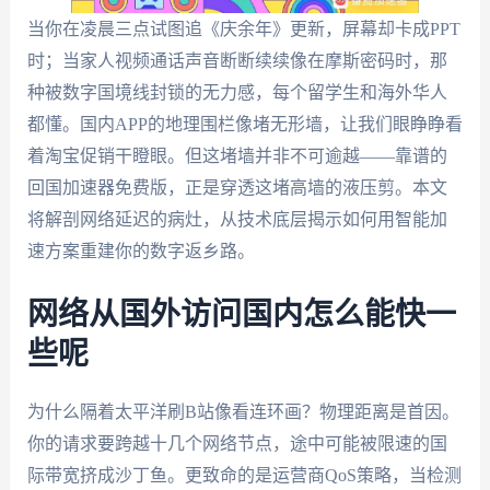
当你在凌晨三点试图追《庆余年》更新，屏幕却卡成PPT
时；当家人视频通话声音断断续续像在摩斯密码时，那
种被数字国境线封锁的无力感，每个留学生和海外华人
都懂。国内APP的地理围栏像堵无形墙，让我们眼睁睁看
着淘宝促销干瞪眼。但这堵墙并非不可逾越——靠谱的
回国加速器免费版，正是穿透这堵高墙的液压剪。本文
将解剖网络延迟的病灶，从技术底层揭示如何用智能加
速方案重建你的数字返乡路。
网络从国外访问国内怎么能快一
些呢
为什么隔着太平洋刷B站像看连环画？物理距离是首因。
你的请求要跨越十几个网络节点，途中可能被限速的国
际带宽挤成沙丁鱼。更致命的是运营商QoS策略，当检测