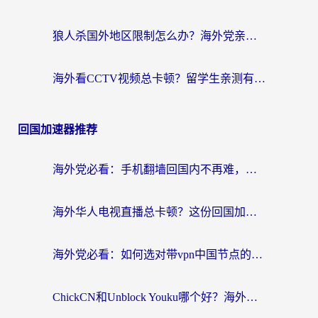
狼人杀国外地区限制怎么办？海外党亲测有效的全场景回国加速指南
海外看CCTV视频总卡顿？留学生亲测有效的回国加速器选择指南
回国加速器推荐
海外党必看：手机翻墙回国内不再难，一篇搞定无缝访问国内资源指南
海外华人电视直播总卡顿？这份回国加速器选择指南帮你无缝看国内资源
海外党必看：如何选对带vpn中国节点的加速器？无缝访问国内资源全攻略
ChickCN和Unblock Youku哪个好？海外党亲测4款热门回国加速器，附避坑指南