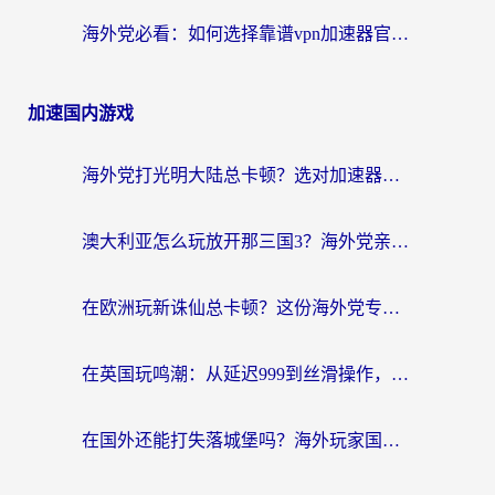
海外党必看：如何选择靠谱vpn加速器官网？轻松解决国内APP地区限制
加速国内游戏
海外党打光明大陆总卡顿？选对加速器才是关键！（附亲测好用的推荐）
澳大利亚怎么玩放开那三国3？海外党亲测有效的国服游戏加速指南
在欧洲玩新诛仙总卡顿？这份海外党专属加速器指南帮你解决延迟难题
在英国玩鸣潮：从延迟999到丝滑操作，我是怎么做到的？
在国外还能打失落城堡吗？海外玩家国服游戏加速终极指南（附北美玩online加速器下载技巧）