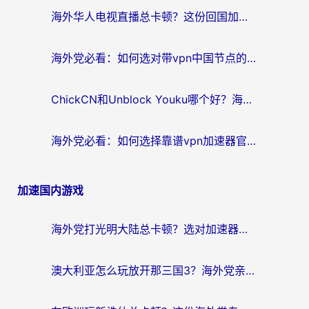
海外华人电视直播总卡顿？这份回国加速器选择指南帮你无缝看国内资源
海外党必看：如何选对带vpn中国节点的加速器？无缝访问国内资源全攻略
ChickCN和Unblock Youku哪个好？海外党亲测4款热门回国加速器，附避坑指南
海外党必看：如何选择靠谱vpn加速器官网？轻松解决国内APP地区限制
加速国内游戏
海外党打光明大陆总卡顿？选对加速器才是关键！（附亲测好用的推荐）
澳大利亚怎么玩放开那三国3？海外党亲测有效的国服游戏加速指南