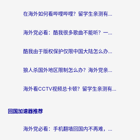
航
在海外如何看哔哩哔哩？留学生亲测有效的回国加速指南
海外党必看：酷我很多歌曲不能听？一招解决优酷版权限制+B站地域问题！
酷我由于版权保护仅限中国大陆怎么办？海外党亲测有效的解锁指南
狼人杀国外地区限制怎么办？海外党亲测有效的全场景回国加速指南
海外看CCTV视频总卡顿？留学生亲测有效的回国加速器选择指南
回国加速器推荐
海外党必看：手机翻墙回国内不再难，一篇搞定无缝访问国内资源指南