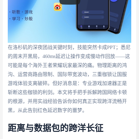
在洛杉矶的深夜团战关键时刻，技能突然卡成PPT；悉尼
的周末开黑局，460ms延迟让操作变成慢动作回放——这
可能是每个海外王者荣耀玩家最深的痛。物理距离的鸿
沟、运营商路由限制、国际带宽波动，三重枷锁让国服
游戏体验支离破碎。但好消息是：专业游戏加速器正是
斩断这些枷锁的利剑。本文将手把手拆解跨国网络卡顿
的根源，并用实战经验告诉你如何真正实现跨洋流畅开
黑，从此告别红色延迟数字的噩梦。
距离与数据包的跨洋长征