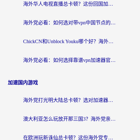
海外华人电视直播总卡顿？这份回国加速器选择指南帮你无缝看国内资源
海外党必看：如何选对带vpn中国节点的加速器？无缝访问国内资源全攻略
ChickCN和Unblock Youku哪个好？海外党亲测4款热门回国加速器，附避坑指南
海外党必看：如何选择靠谱vpn加速器官网？轻松解决国内APP地区限制
加速国内游戏
海外党打光明大陆总卡顿？选对加速器才是关键！（附亲测好用的推荐）
澳大利亚怎么玩放开那三国3？海外党亲测有效的国服游戏加速指南
在欧洲玩新诛仙总卡顿？这份海外党专属加速器指南帮你解决延迟难题