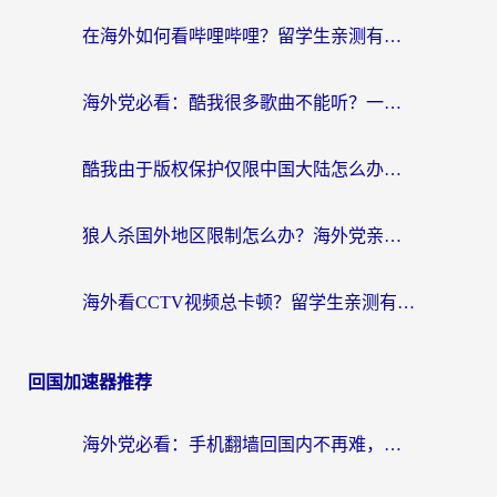
在海外如何看哔哩哔哩？留学生亲测有效的回国加速指南
海外党必看：酷我很多歌曲不能听？一招解决优酷版权限制+B站地域问题！
酷我由于版权保护仅限中国大陆怎么办？海外党亲测有效的解锁指南
狼人杀国外地区限制怎么办？海外党亲测有效的全场景回国加速指南
海外看CCTV视频总卡顿？留学生亲测有效的回国加速器选择指南
回国加速器推荐
海外党必看：手机翻墙回国内不再难，一篇搞定无缝访问国内资源指南