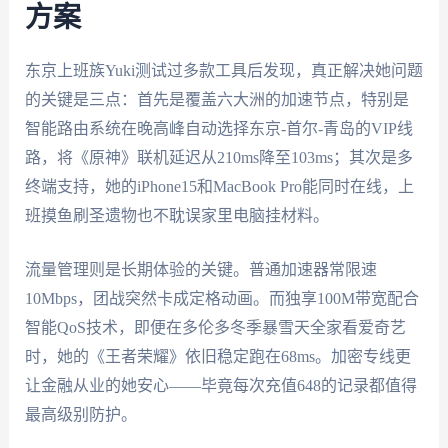
方案
东京上班族Yuki测试过多款工具后发现，真正解决她问题
的关键是三点：首先是覆盖六大洲的加速节点，特别是
智能路由系统在晚高峰自动选择东京-首尔-青岛的VIP线
路，将《原神》联机延迟从210ms降至103ms；其次是多
终端支持，她的iPhone15和MacBook Pro能同时在线，上
班摸鱼刷圣遗物也不耽误家里电脑挂材料。
流量管理则是长期体验的关键。普通加速器常限速
10Mbps，团战突然卡成定格动画。而独享100M带宽配合
智能QoS技术，即便在多伦多冬季暴雪天全家看爱奇艺
时，她的《王者荣耀》依旧稳定跑在68ms。加密专线更
让金融从业的她安心——毕竟每次充值648的记录都值得
最高级别防护。