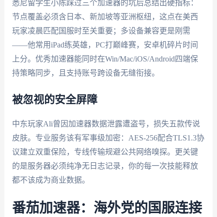
悉尼留学生小陈踩过三个加速器的坑后总结出硬指标：
节点覆盖必须含日本、新加坡等亚洲枢纽，这点在美西
玩家凌晨匹配国服时至关重要；多设备兼容更是刚需
——他常用iPad练英雄，PC打巅峰赛，安卓机碎片时间
上分。优秀加速器能同时在Win/Mac/iOS/Android四端保
持策略同步，且支持账号跨设备无缝衔接。
被忽视的安全屏障
中东玩家Ali曾因加速器数据泄露遭盗号，损失五款传说
皮肤。专业服务该有军事级加密：AES-256配合TLS1.3协
议建立双重保险，专线传输规避公共网络嗅探。更关键
的是服务器必须纯净无日志记录，你的每一次技能释放
都不该成为商业数据。
番茄加速器：海外党的国服连接