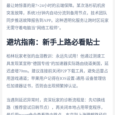
最让她惊喜的是7×24小时的云端保障。某次洛杉矶机房
突发故障，系统3分钟内自动分流到备用节点，技术团队
同步推送故障报告到APP。这种透明化服务让跨时区玩家
无需守着电脑当"网络工程师"。
避坑指南：新手上路必看贴士
柏林玩家老张的血泪教训：永远先试用！他通过测速工
具发现某宣称"德国专线"的加速器实际路由绕道美国，延
迟虚增70ms。建议连接前关闭P2P下载工具，避免迅雷占
用游戏通道；苹果用户记得在IOS设置-通用-设备管理信
任加速器证书，否则会出现频繁掉认证。
当遇到延迟异常时，资深玩家的诊断流程是：先切换线
路（推荐尝试日韩节点），再关闭本地占用带宽程序，
最后用tracert命令查看路由跳点。东京到上海理想路径应