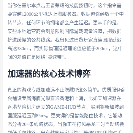
当你在墨尔本点击王者荣耀的技能按钮时，这个指令需
要穿越12000公里抵达上海服务器。数据包途经数十个中
转节点，任何环节的拥堵都会产生延迟。更棘手的是，
某些本地运营商会刻意限制国际游戏流量通道，把数据
挤进缓慢的公共线路。我曾见过巴黎玩家直连国服延迟
高达380ms，而实际物理延迟理论值应低于200ms，这中
间的差值正是网络"减速带"。
加速器的核心技术博弈
真正的游戏专线加速远不止隐藏IP这么简单。优质服务商
会铺设专属海底光缆直通香港和上海，比如某加速器在
香港荃湾机房建立的GAME-HUB节点，实测将新加坡到
国服延迟压到85ms。更关键的是智能路由技术，它能动
态分析20+条线路状态，当你正在打风暴龙王时自动切换
到低丢包线路。曾有韩国玩家反馈：普通VPN团战时丢