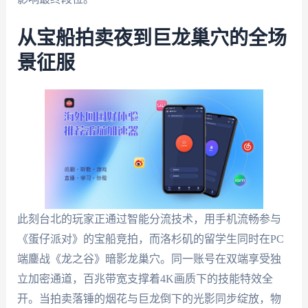
从宝船拍卖夜到巨龙巢穴的全场
景征服
此刻台北的玩家正通过智能分流技术，用手机流畅参与
《蛋仔派对》的宝船竞拍，而洛杉矶的留学生同时在PC
端鏖战《龙之谷》暗影龙巢穴。同一账号在双端享受独
立加密通道，百兆带宽支撑着4K画质下的技能特效全
开。当拍卖落锤的烟花与巨龙倒下的光影同步绽放，物