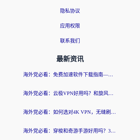
隐私协议
应用权限
联系我们
最新资讯
海外党必看：免费加速软件下载指南——无缝访问国内资源的正确打开方式
海外党必看：云极VPN好用吗？和旋风VPN对比哪个回国效果更好？附真实体验+选择攻略
海外党必看：如何选对4K VPN，无缝刷国内剧听网易云？
海外党必看：穿梭和奇游手游好用吗？3步选对回国加速器，流畅看CCTV5海外直播