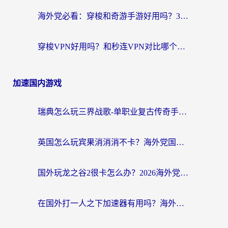
海外党必看：穿梭和奇游手游好用吗？3步选对回国加速器，流畅看CCTV5海外直播
穿梭VPN好用吗？和秒连VPN对比哪个回国效果更好？海外党亲测实用指南
加速国内游戏
瑞典怎么玩三界战歌-单职业复古传奇手游？海外党国服游戏加速终极指南
英国怎么玩宾果消消消不卡？海外党国服游戏加速终极攻略（附守望第九大陆解决办法）
国外玩龙之谷2很卡怎么办？2026海外党必看的国服游戏加速全攻略
在国外打一人之下加速器有用吗？海外党国服游戏畅玩全攻略