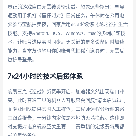
真正的游戏自由无需被设备束缚。想象这些场景：早晨
通勤用手机打《蛋仔派对》日常任务，午休时在公司电
脑参与宝船拍卖夜，回家后用iPad继续练《龙之谷》生活
技能。支持Android、iOS、Windows、mac的多端加速技
术，让账号进度实时同步。更关键的是多设备同时加速
能力，当室友也想用你的账号代拍稀有道具时，无需反
复挤号登录。
7x24小时的技术后援体系
凌晨三点《逆战》新赛季开启，加速器突然出现端口冲
突。此时普通工具的机器人客服只会回复"请重启试试"。
而专业团队提供实时人工排查，工程师远程分析你的路
由跟踪报告，十分钟内定位是本地防火墙拦截。这种即
时支援对电竞玩家至关重要——赛季初的定级赛每局都
影响最终段位。