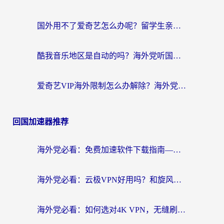
国外用不了爱奇艺怎么办呢？留学生亲测有效的回国加速方案
酷我音乐地区是自动的吗？海外党听国内音乐看视频的真实解决方案
爱奇艺VIP海外限制怎么办解除？海外党追剧看片的终极解决方案
回国加速器推荐
海外党必看：免费加速软件下载指南——无缝访问国内资源的正确打开方式
海外党必看：云极VPN好用吗？和旋风VPN对比哪个回国效果更好？附真实体验+选择攻略
海外党必看：如何选对4K VPN，无缝刷国内剧听网易云？