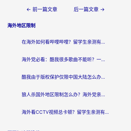
文
←
前一篇文章
后一篇文章
→
章
海外地区限制
导
航
在海外如何看哔哩哔哩？留学生亲测有效的回国加速指南
海外党必看：酷我很多歌曲不能听？一招解决优酷版权限制+B站地域问题！
酷我由于版权保护仅限中国大陆怎么办？海外党亲测有效的解锁指南
狼人杀国外地区限制怎么办？海外党亲测有效的全场景回国加速指南
海外看CCTV视频总卡顿？留学生亲测有效的回国加速器选择指南