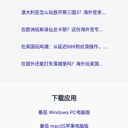
澳大利亚怎么玩放开那三国3？海外党亲测有效的国服游戏加速指南
在欧洲玩新诛仙总卡顿？这份海外党专属加速器指南帮你解决延迟难题
在英国玩鸣潮：从延迟999到丝滑操作，我是怎么做到的？
在国外还能打失落城堡吗？海外玩家国服游戏加速终极指南（附北美玩online加速器下载技巧）
下载应用
番茄 Windows PC电脑版
番茄 macOS苹果电脑版