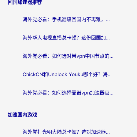
回国加速器推荐
海外党必看：手机翻墙回国内不再难，一篇搞定无缝访问国内资源指南
海外华人电视直播总卡顿？这份回国加速器选择指南帮你无缝看国内资源
海外党必看：如何选对带vpn中国节点的加速器？无缝访问国内资源全攻略
ChickCN和Unblock Youku哪个好？海外党亲测4款热门回国加速器，附避坑指南
海外党必看：如何选择靠谱vpn加速器官网？轻松解决国内APP地区限制
加速国内游戏
海外党打光明大陆总卡顿？选对加速器才是关键！（附亲测好用的推荐）