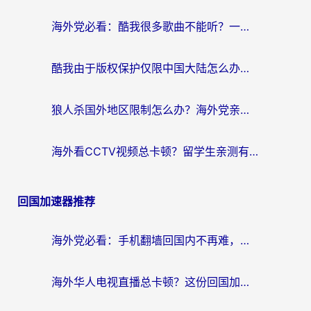
海外党必看：酷我很多歌曲不能听？一招解决优酷版权限制+B站地域问题！
酷我由于版权保护仅限中国大陆怎么办？海外党亲测有效的解锁指南
狼人杀国外地区限制怎么办？海外党亲测有效的全场景回国加速指南
海外看CCTV视频总卡顿？留学生亲测有效的回国加速器选择指南
回国加速器推荐
海外党必看：手机翻墙回国内不再难，一篇搞定无缝访问国内资源指南
海外华人电视直播总卡顿？这份回国加速器选择指南帮你无缝看国内资源