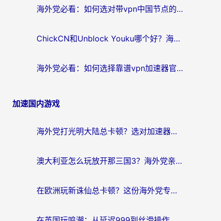
海外党必看：如何选对带vpn中国节点的加速器？无缝访问国内资源全攻略
ChickCN和Unblock Youku哪个好？海外党亲测4款热门回国加速器，附避坑指南
海外党必看：如何选择靠谱vpn加速器官网？轻松解决国内APP地区限制
加速国内游戏
海外党打光明大陆总卡顿？选对加速器才是关键！（附亲测好用的推荐）
澳大利亚怎么玩放开那三国3？海外党亲测有效的国服游戏加速指南
在欧洲玩新诛仙总卡顿？这份海外党专属加速器指南帮你解决延迟难题
在英国玩鸣潮：从延迟999到丝滑操作，我是怎么做到的？