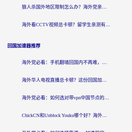
狼人杀国外地区限制怎么办？海外党亲测有效的全场景回国加速指南
海外看CCTV视频总卡顿？留学生亲测有效的回国加速器选择指南
回国加速器推荐
海外党必看：手机翻墙回国内不再难，一篇搞定无缝访问国内资源指南
海外华人电视直播总卡顿？这份回国加速器选择指南帮你无缝看国内资源
海外党必看：如何选对带vpn中国节点的加速器？无缝访问国内资源全攻略
ChickCN和Unblock Youku哪个好？海外党亲测4款热门回国加速器，附避坑指南