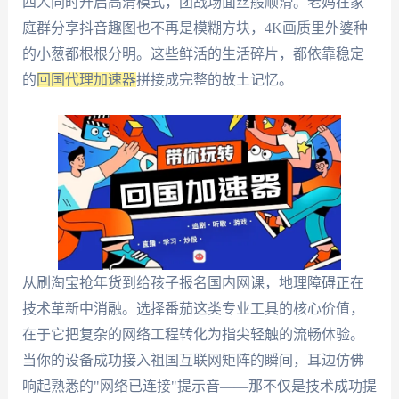
四人同时开启高清模式，团战场面丝般顺滑。老妈在家
庭群分享抖音趣图也不再是模糊方块，4K画质里外婆种
的小葱都根根分明。这些鲜活的生活碎片，都依靠稳定
的
回国代理加速器
拼接成完整的故土记忆。
从刷淘宝抢年货到给孩子报名国内网课，地理障碍正在
技术革新中消融。选择番茄这类专业工具的核心价值，
在于它把复杂的网络工程转化为指尖轻触的流畅体验。
当你的设备成功接入祖国互联网矩阵的瞬间，耳边仿佛
响起熟悉的"网络已连接"提示音——那不仅是技术成功提