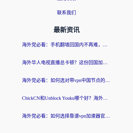
联系我们
最新资讯
海外党必看：手机翻墙回国内不再难，一篇搞定无缝访问国内资源指南
海外华人电视直播总卡顿？这份回国加速器选择指南帮你无缝看国内资源
海外党必看：如何选对带vpn中国节点的加速器？无缝访问国内资源全攻略
ChickCN和Unblock Youku哪个好？海外党亲测4款热门回国加速器，附避坑指南
海外党必看：如何选择靠谱vpn加速器官网？轻松解决国内APP地区限制