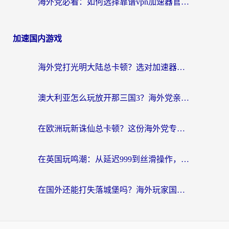
海外党必看：如何选择靠谱vpn加速器官网？轻松解决国内APP地区限制
加速国内游戏
海外党打光明大陆总卡顿？选对加速器才是关键！（附亲测好用的推荐）
澳大利亚怎么玩放开那三国3？海外党亲测有效的国服游戏加速指南
在欧洲玩新诛仙总卡顿？这份海外党专属加速器指南帮你解决延迟难题
在英国玩鸣潮：从延迟999到丝滑操作，我是怎么做到的？
在国外还能打失落城堡吗？海外玩家国服游戏加速终极指南（附北美玩online加速器下载技巧）