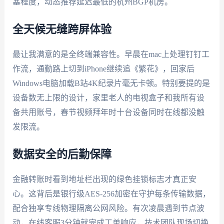
塞程度，动态推荐延迟最低的杭州BGP机房。
全天候无缝跨屏体验
最让我满意的是全终端兼容性。早晨在mac上处理钉钉工
作流，通勤路上切到iPhone继续追《繁花》，回家后
Windows电脑加载B站4K纪录片毫无卡顿。特别要提的是
设备数无上限的设计，家里老人的电视盒子和我所有设
备共用账号，春节视频拜年时十台设备同时在线都没触
发限流。
数据安全的后勤保障
金融转账时看到地址栏出现的绿色挂锁标志才真正安
心。这背后是银行级AES-256加密在守护每条传输数据，
配合独享专线物理隔离公网风险。有次凌晨遇到节点波
动，在线客服3分钟就完成工单响应，技术团队现场切换