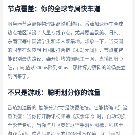
节点覆盖：你的全球专属快车道
服务器节点离你物理距离越近越好。番茄加速器在全球
热点地区铺设了大量专线节点，尤其覆盖欧美、日韩、
东南亚等中国留学生和华人聚集地。想象一下，当英国
的同学在深夜想上国服打两把《永劫无间》，节点能智
能识别最优路径，绕开拥堵的国际主干网，直插国服心
脏，ping值从300ms降到80ms，那种挥刀劈砍的流畅感立
刻回来了。
不只是游戏：聪明划分你的流量
番茄加速器的“智能分流”才是隐藏绝技。它能精确识别流
量类型：当你打开腾讯视频追《庆余年2》时，自动切换
至影音专线；当你点开《英雄联盟手游》图标，秒切至
游戏专线。这背后是独享的100M带宽保障，尤其面对