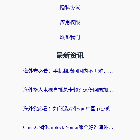
隐私协议
应用权限
联系我们
最新资讯
海外党必看：手机翻墙回国内不再难，一篇搞定无缝访问国内资源指南
海外华人电视直播总卡顿？这份回国加速器选择指南帮你无缝看国内资源
海外党必看：如何选对带vpn中国节点的加速器？无缝访问国内资源全攻略
ChickCN和Unblock Youku哪个好？海外党亲测4款热门回国加速器，附避坑指南