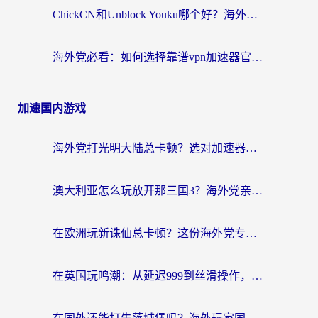
ChickCN和Unblock Youku哪个好？海外党亲测4款热门回国加速器，附避坑指南
海外党必看：如何选择靠谱vpn加速器官网？轻松解决国内APP地区限制
加速国内游戏
海外党打光明大陆总卡顿？选对加速器才是关键！（附亲测好用的推荐）
澳大利亚怎么玩放开那三国3？海外党亲测有效的国服游戏加速指南
在欧洲玩新诛仙总卡顿？这份海外党专属加速器指南帮你解决延迟难题
在英国玩鸣潮：从延迟999到丝滑操作，我是怎么做到的？