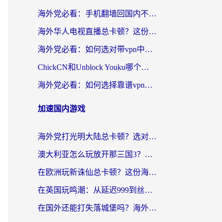
海外党必看：手机翻墙回国内不再难，一篇搞定无缝访问国内资源指南
海外华人电视直播总卡顿？这份回国加速器选择指南帮你无缝看国内资源
海外党必看：如何选对带vpn中国节点的加速器？无缝访问国内资源全攻略
ChickCN和Unblock Youku哪个好？海外党亲测4款热门回国加速器，附避坑指南
海外党必看：如何选择靠谱vpn加速器官网？轻松解决国内APP地区限制
加速国内游戏
海外党打光明大陆总卡顿？选对加速器才是关键！（附亲测好用的推荐）
澳大利亚怎么玩放开那三国3？海外党亲测有效的国服游戏加速指南
在欧洲玩新诛仙总卡顿？这份海外党专属加速器指南帮你解决延迟难题
在英国玩鸣潮：从延迟999到丝滑操作，我是怎么做到的？
在国外还能打失落城堡吗？海外玩家国服游戏加速终极指南（附北美玩online加速器下载技巧）