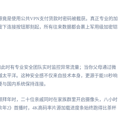
源竟是使用公共VPN支付货款时密码被截获。真正专业的加
按下连接按钮那刻起，所有往来数据都会裹上军用级加密铠
许不知此时有专业安全团队实时监控异常流量；当你父母通过微
越太平洋。这种安全感不仅来自技术本身，更源于能10秒响
要与国内系统保持连接。
频拜年时，二十位亲戚同时在家族群里开启摄像头，八小时
年2》首播时，4K高码率片源加载进度条始终跑得比茶杯