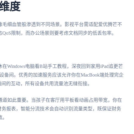
维度
像毛细血管般渗透到不同场景。影视平台需适配爱优腾芒不
QoS限制，而办公场景则要考虑文档同步的低丢包率。
indows电脑看B站手工教程，深夜回到家用iPad追更芒
备间。优秀的加速服务应该允许你在MacBook端处理完企
直播间的互动，所有设备共用流量池无缝衔接。
通道如此重要。当孩子在客厅用平板看动画占用带宽，你在
处理财务报表，智能分流技术会自动识别流量类型，既保证财务
放。