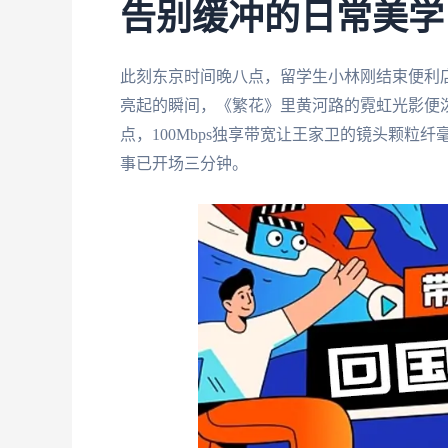
告别缓冲的日常美学
此刻东京时间晚八点，留学生小林刚结束便利
亮起的瞬间，《繁花》里黄河路的霓虹光影便
点，100Mbps独享带宽让王家卫的镜头颗
事已开场三分钟。