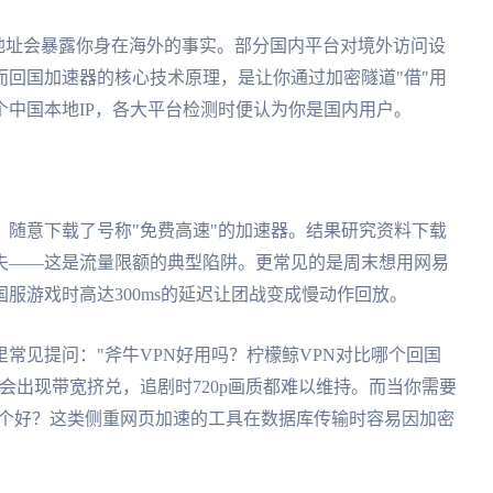
IP地址会暴露你身在海外的事实。部分国内平台对境外访问设
回国加速器的核心技术原理，是让你通过加密隧道"借"用
中国本地IP，各大平台检测时便认为你是国内用户。
随意下载了号称"免费高速"的加速器。结果研究资料下载
失——这是流量限额的典型陷阱。更常见的是周末想用网易
服游戏时高达300ms的延迟让团战变成慢动作回放。
常见提问："斧牛VPN好用吗？柠檬鲸VPN对比哪个回国
会出现带宽挤兑，追剧时720p画质都难以维持。而当你需要
N哪个好？这类侧重网页加速的工具在数据库传输时容易因加密