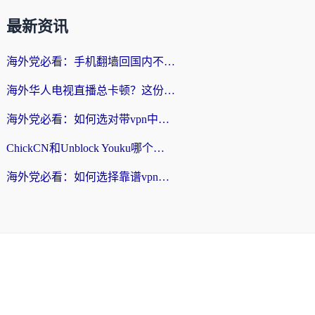
最新资讯
海外党必看：手机翻墙回国内不再难，一篇搞定无缝访问国内资源指南
海外华人电视直播总卡顿？这份回国加速器选择指南帮你无缝看国内资源
海外党必看：如何选对带vpn中国节点的加速器？无缝访问国内资源全攻略
ChickCN和Unblock Youku哪个好？海外党亲测4款热门回国加速器，附避坑指南
海外党必看：如何选择靠谱vpn加速器官网？轻松解决国内APP地区限制