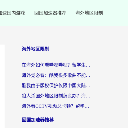
加速国内游戏
回国加速器推荐
海外地区限制
海外地区限制
在海外如何看哔哩哔哩？留学生亲测有效的回国加速指南
海外党必看：酷我很多歌曲不能听？一招解决优酷版权限制+B站地域问题！
酷我由于版权保护仅限中国大陆怎么办？海外党亲测有效的解锁指南
狼人杀国外地区限制怎么办？海外党亲测有效的全场景回国加速指南
海外看CCTV视频总卡顿？留学生亲测有效的回国加速器选择指南
回国加速器推荐