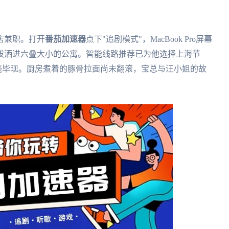
店兼职。打开
番茄加速器
点下"追剧模式"，MacBook Pro屏幕
泼洒进六叠大小的公寓。智能线路推荐已为他选择上海节
粒纤毫毕现。厨房煮着的豚骨拉面尚未翻滚，宝总与汪小姐的故