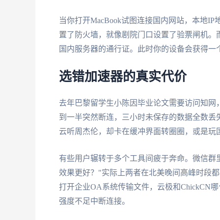
当你打开MacBook试图连接国内网站，本地
置了防火墙，就像剧院门口设置了验票闸机。而
国内服务器的通行证。此时你的设备会获得一个
选错加速器的真实代价
去年巴黎留学生小陈因毕业论文需要访问知网，
到一半突然断连，三小时未保存的数据全数丢
云听周杰伦，却卡在缓冲界面转圈圈，或是玩国
有些用户辗转于多个工具间疲于奔命。微信群里
效果更好？"实际上两者在北美晚间高峰时段都
打开企业OA系统传输文件，云极和ChickC
强度不足中断连接。