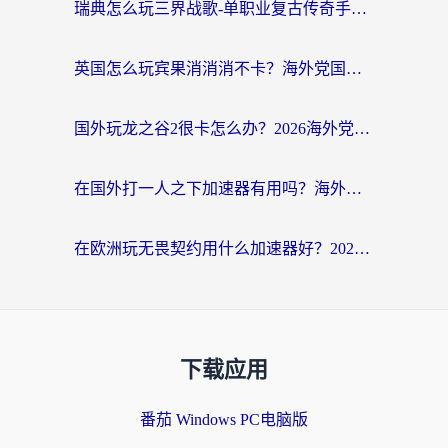
瑞典怎么玩三界战歌-单职业复古传奇手游？海外党国服游戏加速终极指南
英国怎么玩宾果消消消不卡？海外党国服游戏加速终极攻略（附守望第九大陆解决办法）
国外玩龙之谷2很卡怎么办？2026海外党必看的国服游戏加速全攻略
在国外打一人之下加速器有用吗？海外党国服游戏畅玩全攻略
在欧洲玩无畏契约用什么加速器好？2026海外党亲测有效指南
下载应用
番茄 Windows PC电脑版