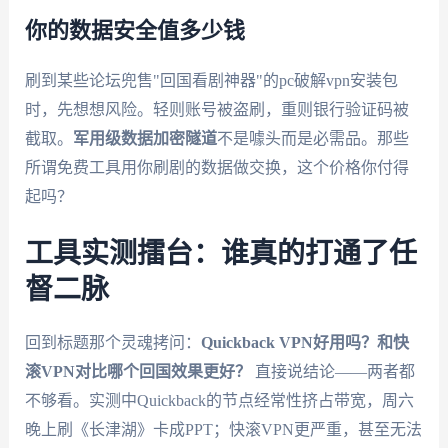
你的数据安全值多少钱
刷到某些论坛兜售"回国看剧神器"的pc破解vpn安装包
时，先想想风险。轻则账号被盗刷，重则银行验证码被
截取。
军用级数据加密隧道
不是噱头而是必需品。那些
所谓免费工具用你刷剧的数据做交换，这个价格你付得
起吗？
工具实测擂台：谁真的打通了任
督二脉
回到标题那个灵魂拷问：
Quickback VPN好用吗？和快
滚VPN对比哪个回国效果更好？
直接说结论——两者都
不够看。实测中Quickback的节点经常性挤占带宽，周六
晚上刷《长津湖》卡成PPT；快滚VPN更严重，甚至无法