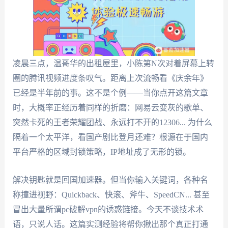
凌晨三点，温哥华的出租屋里，小陈第N次对着屏幕上转
圈的腾讯视频进度条叹气。距离上次流畅看《庆余年》
已经是半年前的事。这不是个例——当你点开这篇文章
时，大概率正经历着同样的折磨：网易云变灰的歌单、
突然卡死的王者荣耀团战、永远打不开的12306... 为什么
隔着一个太平洋，看国产剧比登月还难？根源在于国内
平台严格的区域封锁策略，IP地址成了无形的锁。
解决钥匙就是回国加速器。但当你输入关键词，各种名
称撞进视野：Quickback、快滚、斧牛、SpeedCN... 甚至
冒出大量所谓pc破解vpn的诱惑链接。今天不谈技术术
语，只说人话。这篇实测经验将帮你揪出那个真正打通