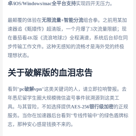
卓/iOS/Windows/mac全平台支持
实现四开无压力。
最颠覆的体验在
无限流量+智能分流
组合拳。之前用某加
速器追《甄嬛传》超清版，一个月爆了3次流量限额；现
在番茄看4K版《流浪地球2》全程满速，系统后台却在同
步传输工作文件。这种无感知的流畅才是海外党的终极
理想状态。
关于破解版的血泪忠告
看到"
pc破解vpn
"这类关键词的人，请立即拉响警报。去
年悉尼留学生圈大规模微信盗号事件就溯源到这类工
具。与其冒险，不如选择提供
AES-256银行级加密
的正规
服务。当你在加速器后台看到"专线传输中"的绿色盾牌标
志，那种安心感是钱换不来的。