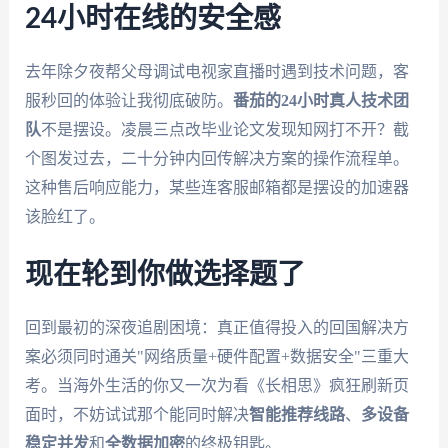
24小时在线的安全感
去年除夕夜帮父母调试电视家直播时遇到技术问题，客
服秒回的体验让我彻底破防。
番茄的24小时真人技术团
队
不是摆设。凌晨三点改毕业论文发现知网打不开？截
个图发过去，二十分钟内回传解决方案的操作流程单。
这种售后响应能力，某些连客服邮箱都是摆设的加速器
该脸红了。
现在轮到你做选择题了
回到最初的深夜追剧困境：真正值得投入的回国解决方
案必须同时通关"网络质量+硬件配置+数据安全"三重大
考。当海外生活的你又一次为看《长相思》疯狂刷新页
面时，不妨试试那个能同时解决
智能推荐线路
、
多设备
稳定并发
和
全数据加密
的终极钥匙。