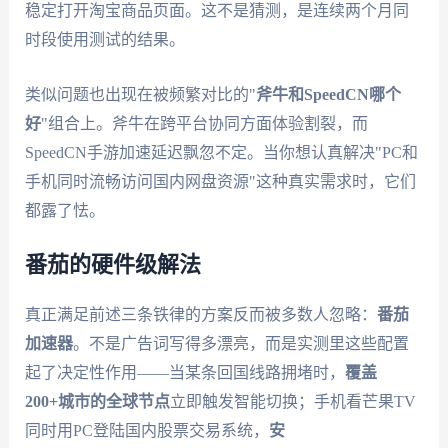
稳定打开淘宝商品页面。这不是猜测，是连续两个月同
时段使用测试的结果。
类似问题也出现在被频繁对比的"
斧牛和SpeedCN哪个
好
"组合上。斧牛在跨平台协同方面体验割裂，而
SpeedCN手游加速延迟飘忽不定。当你想认真解决"PC和
手机同时流畅访问国内网盘资源"这种真实需求时，它们
都露了怯。
番茄的硬件级解法
真正满足前述三条铁律的方案反而被多数人忽略：
番茄
加速器
。不是广告词写得多漂亮，而是实测里这些配置
起了决定性作用——当某条回国线路拥堵时，
覆盖
200+城市的全球节点
立即触发智能切换；手机看芒果TV
同时用PC登陆国内股票交易系统，
安