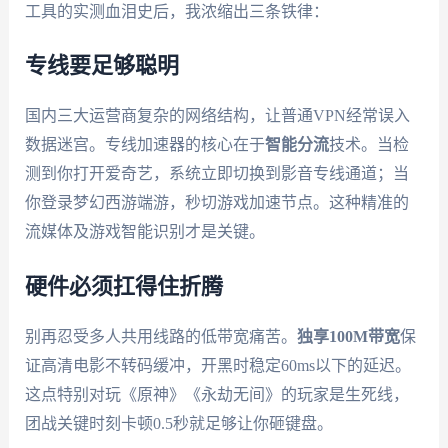
工具的实测血泪史后，我浓缩出三条铁律：
专线要足够聪明
国内三大运营商复杂的网络结构，让普通VPN经常误入
数据迷宫。专线加速器的核心在于
智能分流
技术。当检
测到你打开爱奇艺，系统立即切换到影音专线通道；当
你登录梦幻西游端游，秒切游戏加速节点。这种精准的
流媒体及游戏智能识别才是关键。
硬件必须扛得住折腾
别再忍受多人共用线路的低带宽痛苦。
独享100M带宽
保
证高清电影不转码缓冲，开黑时稳定60ms以下的延迟。
这点特别对玩《原神》《永劫无间》的玩家是生死线，
团战关键时刻卡顿0.5秒就足够让你砸键盘。