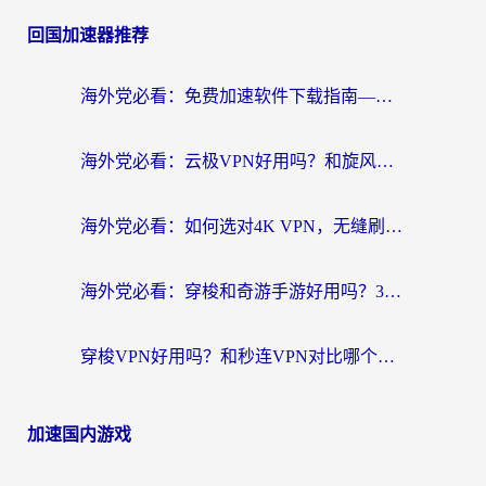
回国加速器推荐
海外党必看：免费加速软件下载指南——无缝访问国内资源的正确打开方式
海外党必看：云极VPN好用吗？和旋风VPN对比哪个回国效果更好？附真实体验+选择攻略
海外党必看：如何选对4K VPN，无缝刷国内剧听网易云？
海外党必看：穿梭和奇游手游好用吗？3步选对回国加速器，流畅看CCTV5海外直播
穿梭VPN好用吗？和秒连VPN对比哪个回国效果更好？海外党亲测实用指南
加速国内游戏