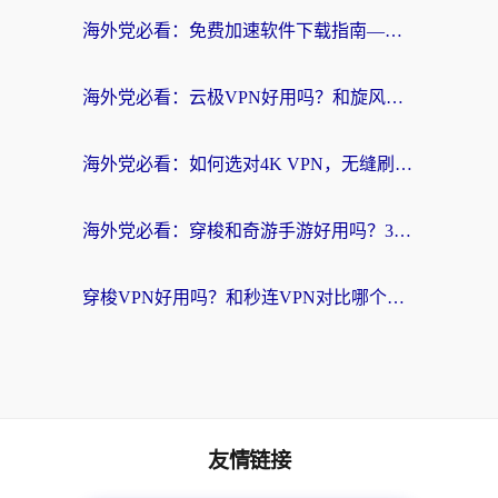
海外党必看：免费加速软件下载指南——无缝访问国内资源的正确打开方式
海外党必看：云极VPN好用吗？和旋风VPN对比哪个回国效果更好？附真实体验+选择攻略
海外党必看：如何选对4K VPN，无缝刷国内剧听网易云？
海外党必看：穿梭和奇游手游好用吗？3步选对回国加速器，流畅看CCTV5海外直播
穿梭VPN好用吗？和秒连VPN对比哪个回国效果更好？海外党亲测实用指南
友情链接