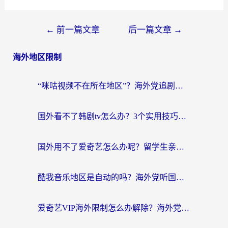
←
前一篇文章
后一篇文章
→
海外地区限制
“咪咕视频不在所在地区”？海外党追剧看片、炒股的救星来了！
国外看不了韩剧tv怎么办？3个实用技巧解决海外追剧难题（附书旗小说&社保查询攻略）
国外用不了爱奇艺怎么办呢？留学生亲测有效的回国加速方案
酷我音乐地区是自动的吗？海外党听国内音乐看视频的真实解决方案
爱奇艺VIP海外限制怎么办解除？海外党追剧看片的终极解决方案