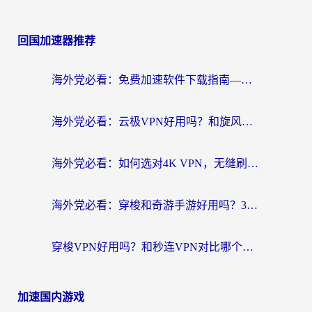
回国加速器推荐
海外党必看：免费加速软件下载指南——无缝访问国内资源的正确打开方式
海外党必看：云极VPN好用吗？和旋风VPN对比哪个回国效果更好？附真实体验+选择攻略
海外党必看：如何选对4K VPN，无缝刷国内剧听网易云？
海外党必看：穿梭和奇游手游好用吗？3步选对回国加速器，流畅看CCTV5海外直播
穿梭VPN好用吗？和秒连VPN对比哪个回国效果更好？海外党亲测实用指南
加速国内游戏