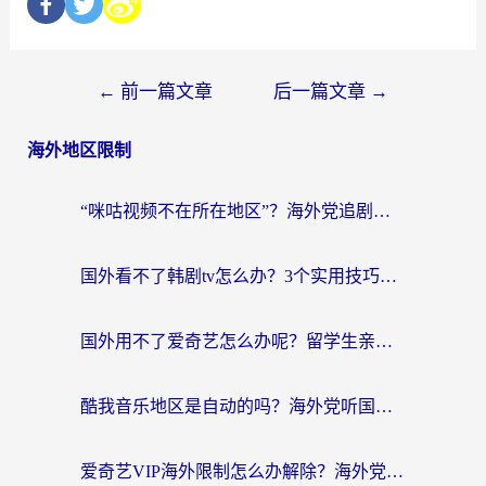
←
前一篇文章
后一篇文章
→
海外地区限制
“咪咕视频不在所在地区”？海外党追剧看片、炒股的救星来了！
国外看不了韩剧tv怎么办？3个实用技巧解决海外追剧难题（附书旗小说&社保查询攻略）
国外用不了爱奇艺怎么办呢？留学生亲测有效的回国加速方案
酷我音乐地区是自动的吗？海外党听国内音乐看视频的真实解决方案
爱奇艺VIP海外限制怎么办解除？海外党追剧看片的终极解决方案