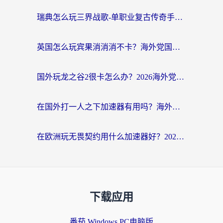
瑞典怎么玩三界战歌-单职业复古传奇手游？海外党国服游戏加速终极指南
英国怎么玩宾果消消消不卡？海外党国服游戏加速终极攻略（附守望第九大陆解决办法）
国外玩龙之谷2很卡怎么办？2026海外党必看的国服游戏加速全攻略
在国外打一人之下加速器有用吗？海外党国服游戏畅玩全攻略
在欧洲玩无畏契约用什么加速器好？2026海外党亲测有效指南
下载应用
番茄 Windows PC电脑版