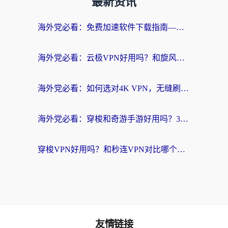
最新资讯
海外党必看：免费加速软件下载指南——无缝访问国内资源的正确打开方式
海外党必看：云极VPN好用吗？和旋风VPN对比哪个回国效果更好？附真实体验+选择攻略
海外党必看：如何选对4K VPN，无缝刷国内剧听网易云？
海外党必看：穿梭和奇游手游好用吗？3步选对回国加速器，流畅看CCTV5海外直播
穿梭VPN好用吗？和秒连VPN对比哪个回国效果更好？海外党亲测实用指南
友情链接