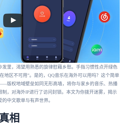
沙发里，渴望用熟悉的旋律慰藉乡愁。手指习惯性点开绿色
在地区不可用”。是的，QQ音乐在海外可以用吗？这个简单
——版权地域壁垒如同无形高墙，将你与家乡的音乐、热播
制，对海外IP进行了访问封锁。本文为你拨开迷雾，揭示
爱的中文歌单与有声世界。
真相