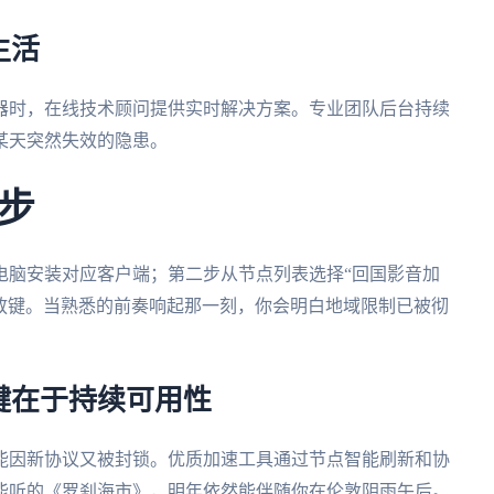
生活
器时，在线技术顾问提供实时解决方案。专业团队后台持续
某天突然失效的隐患。
步
电脑安装对应客户端；第二步从节点列表选择“回国影音加
播放键。当熟悉的前奏响起那一刻，你会明白地域限制已被彻
键在于持续可用性
能因新协议又被封锁。优质加速工具通过节点智能刷新和协
能听的《罗刹海市》，明年依然能伴随你在伦敦阴雨午后。