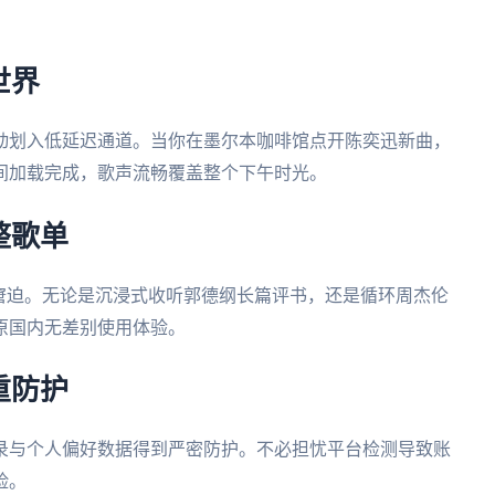
世界
动划入低延迟通道。当你在墨尔本咖啡馆点开陈奕迅新曲，
间加载完成，歌声流畅覆盖整个下午时光。
整歌单
窘迫。无论是沉浸式收听郭德纲长篇评书，还是循环周杰伦
原国内无差别使用体验。
重防护
录与个人偏好数据得到严密防护。不必担忧平台检测导致账
险。