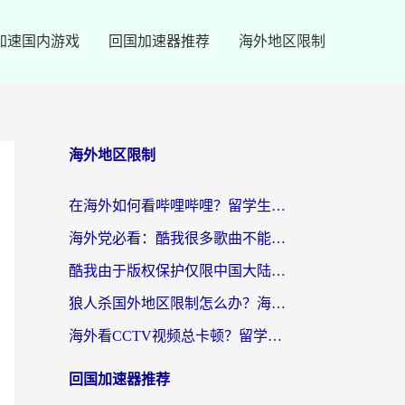
加速国内游戏
回国加速器推荐
海外地区限制
海外地区限制
在海外如何看哔哩哔哩？留学生亲测有效的回国加速指南
海外党必看：酷我很多歌曲不能听？一招解决优酷版权限制+B站地域问题！
酷我由于版权保护仅限中国大陆怎么办？海外党亲测有效的解锁指南
狼人杀国外地区限制怎么办？海外党亲测有效的全场景回国加速指南
海外看CCTV视频总卡顿？留学生亲测有效的回国加速器选择指南
回国加速器推荐