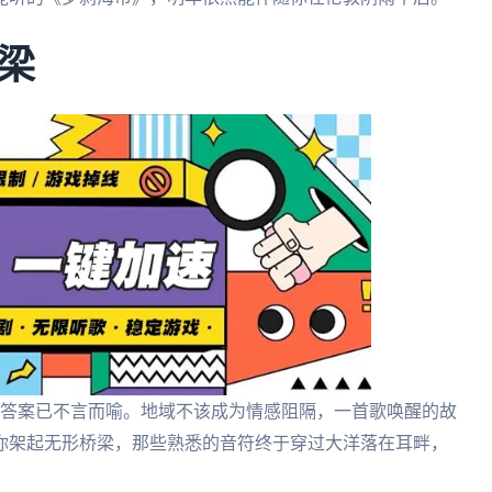
梁
？答案已不言而喻。地域不该成为情感阻隔，一首歌唤醒的故
你架起无形桥梁，那些熟悉的音符终于穿过大洋落在耳畔，