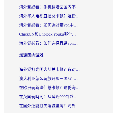
海外党必看：手机翻墙回国内不再难，一篇搞定无缝访问国内资源指南
海外华人电视直播总卡顿？这份回国加速器选择指南帮你无缝看国内资源
海外党必看：如何选对带vpn中国节点的加速器？无缝访问国内资源全攻略
ChickCN和Unblock Youku哪个好？海外党亲测4款热门回国加速器，附避坑指南
海外党必看：如何选择靠谱vpn加速器官网？轻松解决国内APP地区限制
加速国内游戏
海外党打光明大陆总卡顿？选对加速器才是关键！（附亲测好用的推荐）
澳大利亚怎么玩放开那三国3？海外党亲测有效的国服游戏加速指南
在欧洲玩新诛仙总卡顿？这份海外党专属加速器指南帮你解决延迟难题
在英国玩鸣潮：从延迟999到丝滑操作，我是怎么做到的？
在国外还能打失落城堡吗？海外玩家国服游戏加速终极指南（附北美玩online加速器下载技巧）