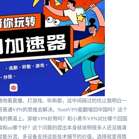
畅地看直播、打游戏、听新歌，这中间踩过的坑让我明白一
通VPN的思维去解决。NordVPN能翻墙回中国吗？这个
的赛道上。穿梭VPN好用吗？和小黑牛VPN对比哪个回国
游和uu哪个好？这个问题的提出本身就说明很多人还没搞清
智能分流、多设备支持这些技术细节的价值，选择就变得简