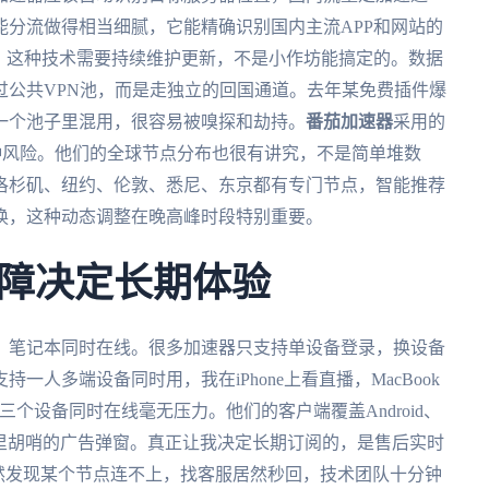
能分流做得相当细腻，它能精确识别国内主流APP和网站的
。这种技术需要持续维护更新，不是小作坊能搞定的。数据
过公共VPN池，而是走独立的回国通道。去年某免费插件爆
一个池子里混用，很容易被嗅探和劫持。
番茄加速器
采用的
了这种风险。他们的全球节点分布也很有讲究，不是简单堆数
洛杉矶、纽约、伦敦、悉尼、东京都有专门节点，智能推荐
换，这种动态调整在晚高峰时段特别重要。
障决定长期体验
、笔记本同时在线。很多加速器只支持单设备登录，换设备
支持一人多端设备同时用，我在iPhone上看直播，MacBook
，三个设备同时在线毫无压力。他们的客户端覆盖Android、
没有花里胡哨的广告弹窗。真正让我决定长期订阅的，是售后实时
然发现某个节点连不上，找客服居然秒回，技术团队十分钟