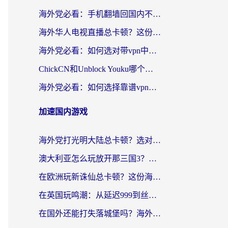
海外党必看：手机翻墙回国内不再难，一篇搞定无缝访问国内资源指南
海外华人电视直播总卡顿？这份回国加速器选择指南帮你无缝看国内资源
海外党必看：如何选对带vpn中国节点的加速器？无缝访问国内资源全攻略
ChickCN和Unblock Youku哪个好？海外党亲测4款热门回国加速器，附避坑指南
海外党必看：如何选择靠谱vpn加速器官网？轻松解决国内APP地区限制
加速国内游戏
海外党打光明大陆总卡顿？选对加速器才是关键！（附亲测好用的推荐）
澳大利亚怎么玩放开那三国3？海外党亲测有效的国服游戏加速指南
在欧洲玩新诛仙总卡顿？这份海外党专属加速器指南帮你解决延迟难题
在英国玩鸣潮：从延迟999到丝滑操作，我是怎么做到的？
在国外还能打失落城堡吗？海外玩家国服游戏加速终极指南（附北美玩online加速器下载技巧）