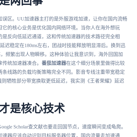
是两回事
知误区。UU加速器主打的是外服游戏加速，让你在国内流畅
但它的核心业务是优化国内网络环境。当你人在海外想玩
的是反向低延迟通道，这和传统加速器的技术路径完全相
延迟稳定在180ms左右，团战时技能释放明显滞后。换到迅
升高，频繁出现人物瞬移。这种体验让我意识到，海外回国加
拿传统加速器凑合。
番茄加速器
在这个细分场景里做得比较
两条线路的负载均衡策略完全不同。影音专线注重带宽稳定
线则牺牲部分带宽换取更低延迟，我实测《王者荣耀》延迟
才是核心技术
gle Scholar查文献也要走回国节点，速度瞬间变成龟爬。
加速器应该自动识别目标服务器位置，国内流量走加速通