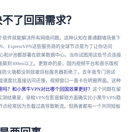
。
解决不了回国需求？
一个软件就能解决所有网络问题。这种认知在普通翻墙场景下
、ExpressVPN这些服务商的全球节点是为了让你访问
的流量清洗中心和IP池都部署在欧美数据中心。当你试图用这些节点连接
飙到300ms以上。更致命的是，国内视频平台和音乐版权
求连防火墙都没到就被目标服务器拒绝了。去年我专门测试
，加载速度比直接访问还慢，视频窗口一直卡在转圈界面。这种
好用吗？和小黑牛VPN对比哪个回国效果更好？
这个问题在留
测结果是，穿梭VPN在影音解锁方面确实比小黑牛VPN稳
的节点经常因为负载过高导致断流。但两者都有一个共同短板