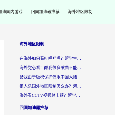
加速国内游戏
回国加速器推荐
海外地区限制
海外地区限制
在海外如何看哔哩哔哩？留学生亲测有效的回国加速指南
海外党必看：酷我很多歌曲不能听？一招解决优酷版权限制+B站地域问题！
酷我由于版权保护仅限中国大陆怎么办？海外党亲测有效的解锁指南
狼人杀国外地区限制怎么办？海外党亲测有效的全场景回国加速指南
海外看CCTV视频总卡顿？留学生亲测有效的回国加速器选择指南
回国加速器推荐