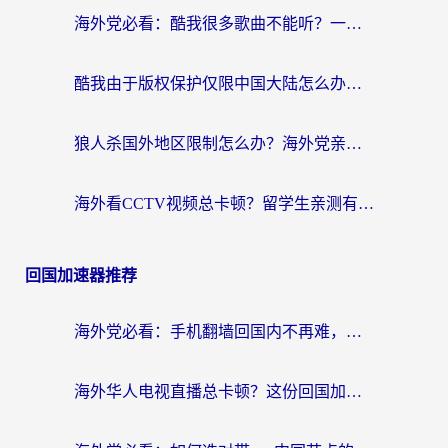
海外党必看：酷我很多歌曲不能听？一招解决优酷版权限制+B站地域问题！
酷我由于版权保护仅限中国大陆怎么办？海外党亲测有效的解锁指南
狼人杀国外地区限制怎么办？海外党亲测有效的全场景回国加速指南
海外看CCTV视频总卡顿？留学生亲测有效的回国加速器选择指南
回国加速器推荐
海外党必看：手机翻墙回国内不再难，一篇搞定无缝访问国内资源指南
海外华人电视直播总卡顿？这份回国加速器选择指南帮你无缝看国内资源