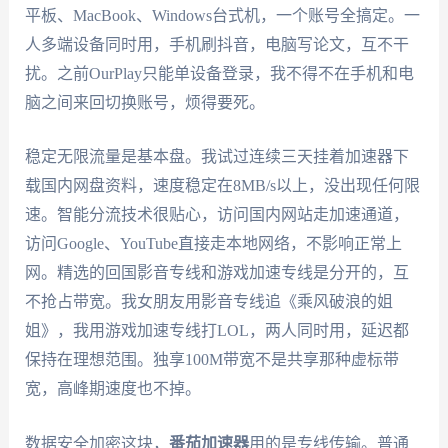
平板、MacBook、Windows台式机，一个账号全搞定。一
人多端设备同时用，手机刷抖音，电脑写论文，互不干
扰。之前OurPlay只能单设备登录，我不得不在手机和电
脑之间来回切换账号，烦得要死。
稳定无限流量是基本盘。我试过连续三天挂着加速器下
载国内网盘资料，速度稳定在8MB/s以上，没出现任何限
速。智能分流技术很贴心，访问国内网站走加速通道，
访问Google、YouTube直接走本地网络，不影响正常上
网。精选的回国影音专线和游戏加速专线是分开的，互
不抢占带宽。我女朋友用影音专线追《乘风破浪的姐
姐》，我用游戏加速专线打LOL，两人同时用，延迟都
保持在理想范围。独享100M带宽不是共享那种虚标带
宽，高峰期速度也不掉。
数据安全加密这块，
番茄加速器
用的是专线传输。普通