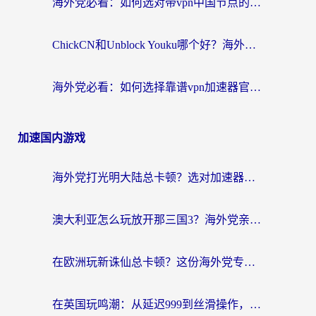
海外党必看：如何选对带vpn中国节点的加速器？无缝访问国内资源全攻略
ChickCN和Unblock Youku哪个好？海外党亲测4款热门回国加速器，附避坑指南
海外党必看：如何选择靠谱vpn加速器官网？轻松解决国内APP地区限制
加速国内游戏
海外党打光明大陆总卡顿？选对加速器才是关键！（附亲测好用的推荐）
澳大利亚怎么玩放开那三国3？海外党亲测有效的国服游戏加速指南
在欧洲玩新诛仙总卡顿？这份海外党专属加速器指南帮你解决延迟难题
在英国玩鸣潮：从延迟999到丝滑操作，我是怎么做到的？