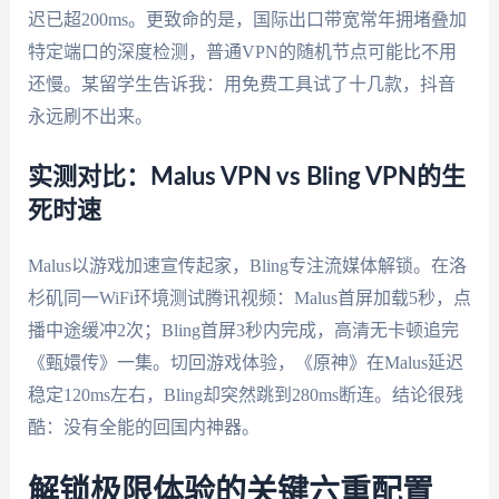
迟已超200ms。更致命的是，国际出口带宽常年拥堵叠加
特定端口的深度检测，普通VPN的随机节点可能比不用
还慢。某留学生告诉我：用免费工具试了十几款，抖音
永远刷不出来。
实测对比：Malus VPN vs Bling VPN的生
死时速
Malus以游戏加速宣传起家，Bling专注流媒体解锁。在洛
杉矶同一WiFi环境测试腾讯视频：Malus首屏加载5秒，点
播中途缓冲2次；Bling首屏3秒内完成，高清无卡顿追完
《甄嬛传》一集。切回游戏体验，《原神》在Malus延迟
稳定120ms左右，Bling却突然跳到280ms断连。结论很残
酷：没有全能的回国内神器。
解锁极限体验的关键六重配置