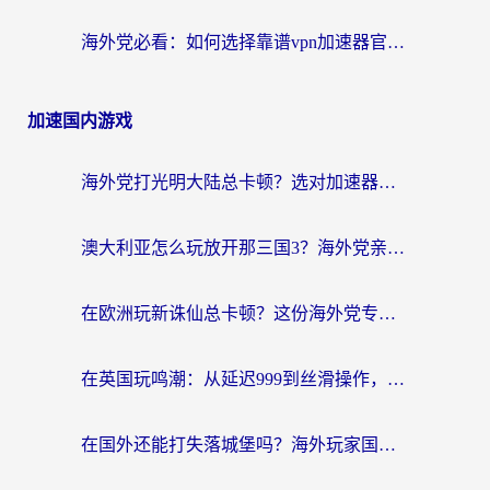
海外党必看：如何选择靠谱vpn加速器官网？轻松解决国内APP地区限制
加速国内游戏
海外党打光明大陆总卡顿？选对加速器才是关键！（附亲测好用的推荐）
澳大利亚怎么玩放开那三国3？海外党亲测有效的国服游戏加速指南
在欧洲玩新诛仙总卡顿？这份海外党专属加速器指南帮你解决延迟难题
在英国玩鸣潮：从延迟999到丝滑操作，我是怎么做到的？
在国外还能打失落城堡吗？海外玩家国服游戏加速终极指南（附北美玩online加速器下载技巧）