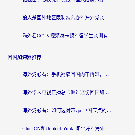
狼人杀国外地区限制怎么办？海外党亲测有效的全场景回国加速指南
海外看CCTV视频总卡顿？留学生亲测有效的回国加速器选择指南
回国加速器推荐
海外党必看：手机翻墙回国内不再难，一篇搞定无缝访问国内资源指南
海外华人电视直播总卡顿？这份回国加速器选择指南帮你无缝看国内资源
海外党必看：如何选对带vpn中国节点的加速器？无缝访问国内资源全攻略
ChickCN和Unblock Youku哪个好？海外党亲测4款热门回国加速器，附避坑指南