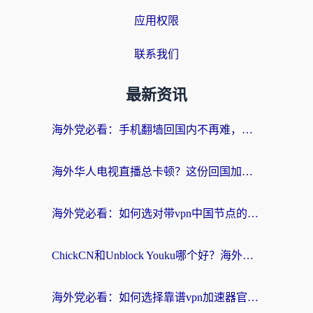
应用权限
联系我们
最新资讯
海外党必看：手机翻墙回国内不再难，一篇搞定无缝访问国内资源指南
海外华人电视直播总卡顿？这份回国加速器选择指南帮你无缝看国内资源
海外党必看：如何选对带vpn中国节点的加速器？无缝访问国内资源全攻略
ChickCN和Unblock Youku哪个好？海外党亲测4款热门回国加速器，附避坑指南
海外党必看：如何选择靠谱vpn加速器官网？轻松解决国内APP地区限制