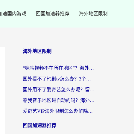
加速国内游戏
回国加速器推荐
海外地区限制
海外地区限制
“咪咕视频不在所在地区”？海外党追剧看片、炒股的救星来了！
国外看不了韩剧tv怎么办？3个实用技巧解决海外追剧难题（附书旗小说&社保查询攻略）
国外用不了爱奇艺怎么办呢？留学生亲测有效的回国加速方案
酷我音乐地区是自动的吗？海外党听国内音乐看视频的真实解决方案
爱奇艺VIP海外限制怎么办解除？海外党追剧看片的终极解决方案
回国加速器推荐