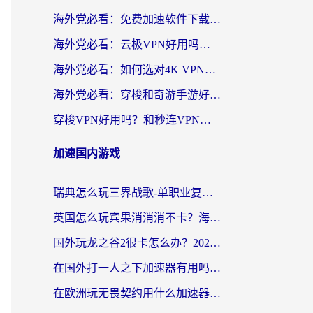
海外党必看：免费加速软件下载指南——无缝访问国内资源的正确打开方式
海外党必看：云极VPN好用吗？和旋风VPN对比哪个回国效果更好？附真实体验+选择攻略
海外党必看：如何选对4K VPN，无缝刷国内剧听网易云？
海外党必看：穿梭和奇游手游好用吗？3步选对回国加速器，流畅看CCTV5海外直播
穿梭VPN好用吗？和秒连VPN对比哪个回国效果更好？海外党亲测实用指南
加速国内游戏
瑞典怎么玩三界战歌-单职业复古传奇手游？海外党国服游戏加速终极指南
英国怎么玩宾果消消消不卡？海外党国服游戏加速终极攻略（附守望第九大陆解决办法）
国外玩龙之谷2很卡怎么办？2026海外党必看的国服游戏加速全攻略
在国外打一人之下加速器有用吗？海外党国服游戏畅玩全攻略
在欧洲玩无畏契约用什么加速器好？2026海外党亲测有效指南