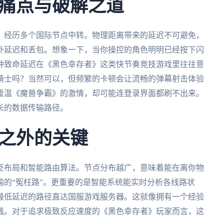
痛点与破解之道
，经历多个国际节点中转。物理距离带来的延迟不可避免，
外延迟和丢包。想象一下，当你操控的角色明明已经按下闪
种致命延迟在《黑色幸存者》这类快节奏竞技游戏里往往意
骑士吗？当然可以，但频繁的卡顿会让流畅的弹幕射击体验
重温《魔兽争霸》的激情，却可能连登录界面都刷不出来。
长的数据传输路径。
之外的关键
泛布局和智能路由算法。节点分布越广，意味着能在离你物
的“冤枉路”。更重要的是智能系统能实时分析各线路状
最低延迟的路径直达国服游戏服务器。这就像拥有一个经验
线。对于追求极致反应速度的《黑色幸存者》玩家而言，这