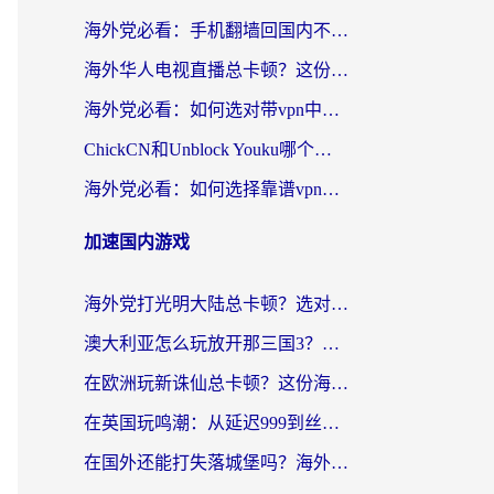
海外党必看：手机翻墙回国内不再难，一篇搞定无缝访问国内资源指南
海外华人电视直播总卡顿？这份回国加速器选择指南帮你无缝看国内资源
海外党必看：如何选对带vpn中国节点的加速器？无缝访问国内资源全攻略
ChickCN和Unblock Youku哪个好？海外党亲测4款热门回国加速器，附避坑指南
海外党必看：如何选择靠谱vpn加速器官网？轻松解决国内APP地区限制
加速国内游戏
海外党打光明大陆总卡顿？选对加速器才是关键！（附亲测好用的推荐）
澳大利亚怎么玩放开那三国3？海外党亲测有效的国服游戏加速指南
在欧洲玩新诛仙总卡顿？这份海外党专属加速器指南帮你解决延迟难题
在英国玩鸣潮：从延迟999到丝滑操作，我是怎么做到的？
在国外还能打失落城堡吗？海外玩家国服游戏加速终极指南（附北美玩online加速器下载技巧）