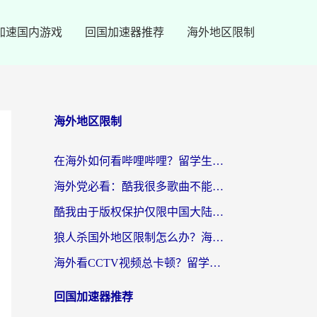
加速国内游戏
回国加速器推荐
海外地区限制
海外地区限制
在海外如何看哔哩哔哩？留学生亲测有效的回国加速指南
海外党必看：酷我很多歌曲不能听？一招解决优酷版权限制+B站地域问题！
酷我由于版权保护仅限中国大陆怎么办？海外党亲测有效的解锁指南
狼人杀国外地区限制怎么办？海外党亲测有效的全场景回国加速指南
海外看CCTV视频总卡顿？留学生亲测有效的回国加速器选择指南
回国加速器推荐