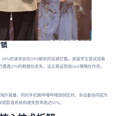
封锁
68%的请求会在DNS解析阶段被拦截。某留学生尝试观看
仍遭遇25%的数据包丢失，这正是运营商QoS策略在作祟。
斗鱼海外直播，同时手机刷哔哩哔哩国创区时，多设备协同成为
庭影音系统构建失败率高达92%。