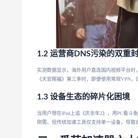
1.2 运营商DNS污染的双重
实测数据显示，海外用户直连国内视频平台时，
《天官赐福》第三季时，即便使用常规VPN，
1.3 设备生态的碎片化困境
当用户想在iPad上追《庆余年2》，用PC看
刚需。但传统加速工具仅支持单一设备，导致家