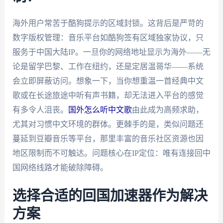
海外用户常苦于酷狗提示的区域封锁。这背后是严苛的
数字版权管理：音乐平台如酷狗签有区域独家协议，只
服务于中国大陆IP。一旦你的网络地址显示为海外——无
论是留学巴黎、工作在纽约，还是定居温哥华——系统
会立即屏蔽访问。想象一下，当你想重温一首经典中文
歌或在长途旅途中听有声书籍，却无法进入平台的感觉
有多令人沮丧。
国外怎么听中文歌
由此成为高频求助，
尤其对习惯中文环境的群体。更棘手的是，类似问题还
蔓延到豆瓣音乐等平台，那里丰富的音乐社区资源也因
地区限制而不可触达。问题核心在IP定位：唯有连接回中
国网络线路才能破除障碍。
选择合适的回国加速器作为解决
方案