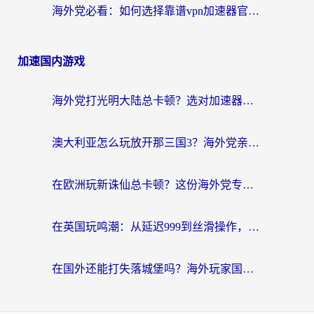
海外党必看：如何选择靠谱vpn加速器官网？轻松解决国内APP地区限制
加速国内游戏
海外党打光明大陆总卡顿？选对加速器才是关键！（附亲测好用的推荐）
澳大利亚怎么玩放开那三国3？海外党亲测有效的国服游戏加速指南
在欧洲玩新诛仙总卡顿？这份海外党专属加速器指南帮你解决延迟难题
在英国玩鸣潮：从延迟999到丝滑操作，我是怎么做到的？
在国外还能打失落城堡吗？海外玩家国服游戏加速终极指南（附北美玩online加速器下载技巧）