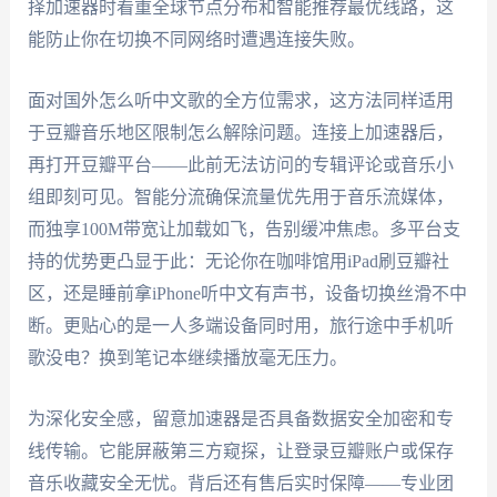
择加速器时看重全球节点分布和智能推荐最优线路，这
能防止你在切换不同网络时遭遇连接失败。
面对国外怎么听中文歌的全方位需求，这方法同样适用
于豆瓣音乐地区限制怎么解除问题。连接上加速器后，
再打开豆瓣平台——此前无法访问的专辑评论或音乐小
组即刻可见。智能分流确保流量优先用于音乐流媒体，
而独享100M带宽让加载如飞，告别缓冲焦虑。多平台支
持的优势更凸显于此：无论你在咖啡馆用iPad刷豆瓣社
区，还是睡前拿iPhone听中文有声书，设备切换丝滑不中
断。更贴心的是一人多端设备同时用，旅行途中手机听
歌没电？换到笔记本继续播放毫无压力。
为深化安全感，留意加速器是否具备数据安全加密和专
线传输。它能屏蔽第三方窥探，让登录豆瓣账户或保存
音乐收藏安全无忧。背后还有售后实时保障——专业团