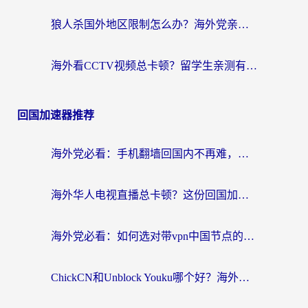
狼人杀国外地区限制怎么办？海外党亲测有效的全场景回国加速指南
海外看CCTV视频总卡顿？留学生亲测有效的回国加速器选择指南
回国加速器推荐
海外党必看：手机翻墙回国内不再难，一篇搞定无缝访问国内资源指南
海外华人电视直播总卡顿？这份回国加速器选择指南帮你无缝看国内资源
海外党必看：如何选对带vpn中国节点的加速器？无缝访问国内资源全攻略
ChickCN和Unblock Youku哪个好？海外党亲测4款热门回国加速器，附避坑指南