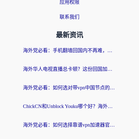
应用权限
联系我们
最新资讯
海外党必看：手机翻墙回国内不再难，一篇搞定无缝访问国内资源指南
海外华人电视直播总卡顿？这份回国加速器选择指南帮你无缝看国内资源
海外党必看：如何选对带vpn中国节点的加速器？无缝访问国内资源全攻略
ChickCN和Unblock Youku哪个好？海外党亲测4款热门回国加速器，附避坑指南
海外党必看：如何选择靠谱vpn加速器官网？轻松解决国内APP地区限制