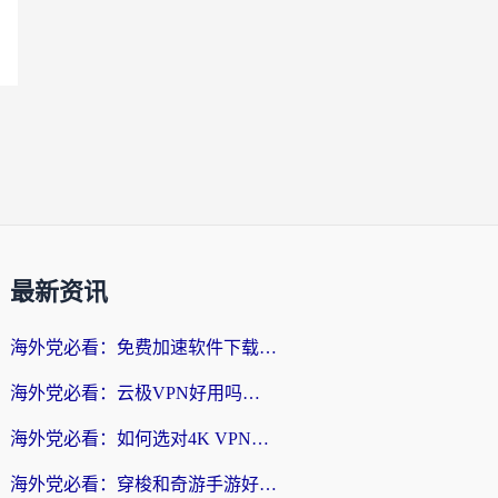
最新资讯
海外党必看：免费加速软件下载指南——无缝访问国内资源的正确打开方式
海外党必看：云极VPN好用吗？和旋风VPN对比哪个回国效果更好？附真实体验+选择攻略
海外党必看：如何选对4K VPN，无缝刷国内剧听网易云？
海外党必看：穿梭和奇游手游好用吗？3步选对回国加速器，流畅看CCTV5海外直播