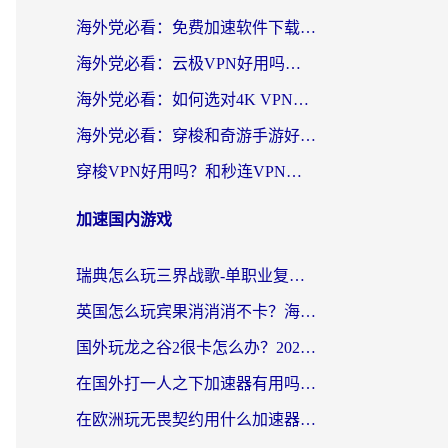
海外党必看：免费加速软件下载指南——无缝访问国内资源的正确打开方式
海外党必看：云极VPN好用吗？和旋风VPN对比哪个回国效果更好？附真实体验+选择攻略
海外党必看：如何选对4K VPN，无缝刷国内剧听网易云？
海外党必看：穿梭和奇游手游好用吗？3步选对回国加速器，流畅看CCTV5海外直播
穿梭VPN好用吗？和秒连VPN对比哪个回国效果更好？海外党亲测实用指南
加速国内游戏
瑞典怎么玩三界战歌-单职业复古传奇手游？海外党国服游戏加速终极指南
英国怎么玩宾果消消消不卡？海外党国服游戏加速终极攻略（附守望第九大陆解决办法）
国外玩龙之谷2很卡怎么办？2026海外党必看的国服游戏加速全攻略
在国外打一人之下加速器有用吗？海外党国服游戏畅玩全攻略
在欧洲玩无畏契约用什么加速器好？2026海外党亲测有效指南