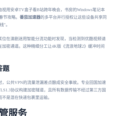
用安卓TV盒子看B站跨年晚会，书房的Windows笔记本
书春节攻略。
番茄加速器
的多平台并行授权让这些设备共享同
线"。
某位在澳剧迷用智能分流功能时发现，当检测到优酷视频请
加密通道。这种精细分工让4K版《流浪地球2》缓冲时间
答题
时，公共VPN的流量泄漏差点酿成安全事故。专业回国加速
LS1.3协议构建加密隧道，且所有数据传输不经过第三方国
而不是混在快递包裹里运输。
管服务