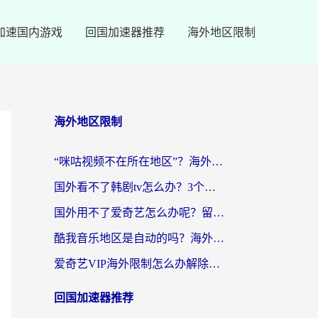
加速国内游戏
回国加速器推荐
海外地区限制
海外地区限制
“咪咕视频不在所在地区”？海外党追剧看片、炒股的救星来了！
国外看不了韩剧tv怎么办？3个实用技巧解决海外追剧难题（附书旗小说&社保查询攻略）
国外用不了爱奇艺怎么办呢？留学生亲测有效的回国加速方案
酷我音乐地区是自动的吗？海外党听国内音乐看视频的真实解决方案
爱奇艺VIP海外限制怎么办解除？海外党追剧看片的终极解决方案
回国加速器推荐