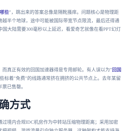
哪些
"，跳出来的答案总像是隔靴搔痒。问题核心是物理距
跨越半个地球，途中可能被国际带宽节点限流，最后还得通
国大陆需要300毫秒以上延迟，看爱奇艺就像在看PPT幻灯
，而真正有效的回国加速器得是专用邮轮。有人误以为"
回国
些标着"免费"的线路通常挤在拥挤的公共节点上。去年某留
半票已售罄。
确方式
过境内合规IDC机房作为中转站压缩物理距离；采用加密
术把视频、游戏流量引向独立服务器。这种架构才能支持海