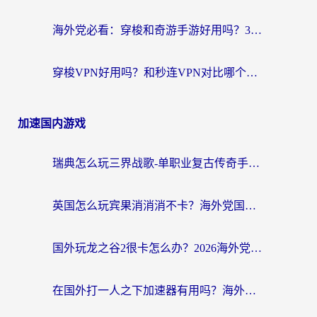
海外党必看：穿梭和奇游手游好用吗？3步选对回国加速器，流畅看CCTV5海外直播
穿梭VPN好用吗？和秒连VPN对比哪个回国效果更好？海外党亲测实用指南
加速国内游戏
瑞典怎么玩三界战歌-单职业复古传奇手游？海外党国服游戏加速终极指南
英国怎么玩宾果消消消不卡？海外党国服游戏加速终极攻略（附守望第九大陆解决办法）
国外玩龙之谷2很卡怎么办？2026海外党必看的国服游戏加速全攻略
在国外打一人之下加速器有用吗？海外党国服游戏畅玩全攻略