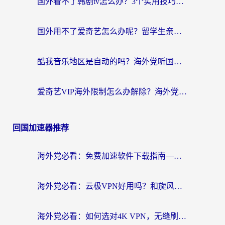
国外看不了韩剧tv怎么办？3个实用技巧解决海外追剧难题（附书旗小说&社保查询攻略）
国外用不了爱奇艺怎么办呢？留学生亲测有效的回国加速方案
酷我音乐地区是自动的吗？海外党听国内音乐看视频的真实解决方案
爱奇艺VIP海外限制怎么办解除？海外党追剧看片的终极解决方案
回国加速器推荐
海外党必看：免费加速软件下载指南——无缝访问国内资源的正确打开方式
海外党必看：云极VPN好用吗？和旋风VPN对比哪个回国效果更好？附真实体验+选择攻略
海外党必看：如何选对4K VPN，无缝刷国内剧听网易云？