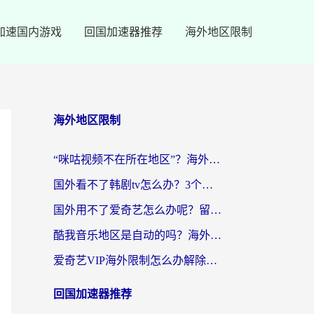
加速国内游戏
回国加速器推荐
海外地区限制
海外地区限制
“咪咕视频不在所在地区”？海外党追剧看片、炒股的救星来了！
国外看不了韩剧tv怎么办？3个实用技巧解决海外追剧难题（附书旗小说&社保查询攻略）
国外用不了爱奇艺怎么办呢？留学生亲测有效的回国加速方案
酷我音乐地区是自动的吗？海外党听国内音乐看视频的真实解决方案
爱奇艺VIP海外限制怎么办解除？海外党追剧看片的终极解决方案
回国加速器推荐