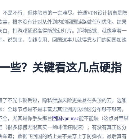
。不是不行，但体验真的一言难尽。普通VPN设计初衷是隐
欧美，根本没有针对从外到内的回国链路做任何优化。结果
灰白，打游戏延迟高得能放幻灯片。那种感觉，就像拿着一
了。说到底，专线专用，回国这事儿就得靠专门的回国加速
一些？关键看这几点硬指
错了不光卡顿丢包，隐私泄露风险更是悬在头顶的刀。选哪
核：全球节点是不是丰富尤其亚洲周边地区分布够不够密，
不全，尤其是你手头那台
回国vpn mac
能不能装（这点对苹果
定（很多标榜无限其实一到峰值狂限速）；有没有真正区分
快车道；数据飞回国的路上是不是穿上了防弹衣；最后真有