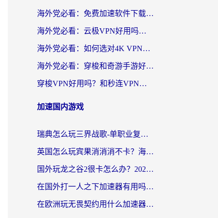
海外党必看：免费加速软件下载指南——无缝访问国内资源的正确打开方式
海外党必看：云极VPN好用吗？和旋风VPN对比哪个回国效果更好？附真实体验+选择攻略
海外党必看：如何选对4K VPN，无缝刷国内剧听网易云？
海外党必看：穿梭和奇游手游好用吗？3步选对回国加速器，流畅看CCTV5海外直播
穿梭VPN好用吗？和秒连VPN对比哪个回国效果更好？海外党亲测实用指南
加速国内游戏
瑞典怎么玩三界战歌-单职业复古传奇手游？海外党国服游戏加速终极指南
英国怎么玩宾果消消消不卡？海外党国服游戏加速终极攻略（附守望第九大陆解决办法）
国外玩龙之谷2很卡怎么办？2026海外党必看的国服游戏加速全攻略
在国外打一人之下加速器有用吗？海外党国服游戏畅玩全攻略
在欧洲玩无畏契约用什么加速器好？2026海外党亲测有效指南