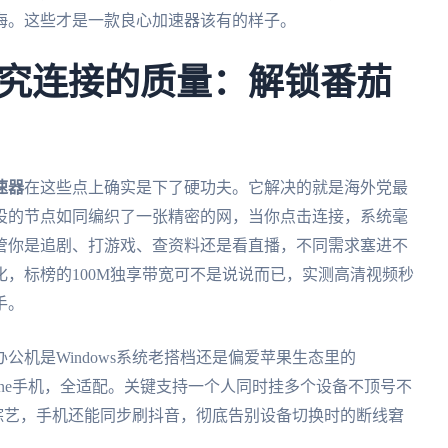
海。这些才是一款良心加速器该有的样子。
究连接的质量：解锁番茄
速器
在这些点上确实是下了硬功夫。它解决的就是海外党最
设的节点如同编织了一张精密的网，当你点击连接，系统毫
管你是追剧、打游戏、查资料还是看直播，不同需求塞进不
，标榜的100M独享带宽可不是说说而已，实测高清视频秒
手。
机是Windows系统老搭档还是偏爱苹果生态里的
iPhone手机，全适配。关键支持一个人同时挂多个设备不顶号不
饭综艺，手机还能同步刷抖音，彻底告别设备切换时的断线窘