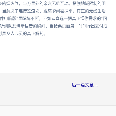
乡的烟火气，与万里外的亲友无缝互动。摆脱地域限制的困
。当解决了连接这道坎，距离瞬间被抹平，真正的无缝生活
件电脑版”里踩坑不断，不如认真选一把真正懂你需求的“回
里听到队友清晰语音的瞬间，当抢票页面第一时间弹出支付成
抚慰异乡人心灵的真正解药。
后一篇文章
→