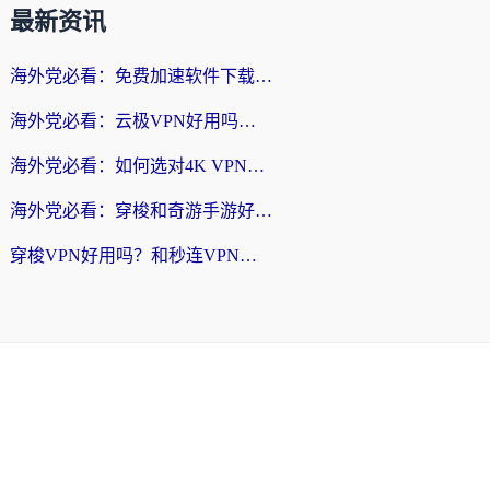
最新资讯
海外党必看：免费加速软件下载指南——无缝访问国内资源的正确打开方式
海外党必看：云极VPN好用吗？和旋风VPN对比哪个回国效果更好？附真实体验+选择攻略
海外党必看：如何选对4K VPN，无缝刷国内剧听网易云？
海外党必看：穿梭和奇游手游好用吗？3步选对回国加速器，流畅看CCTV5海外直播
穿梭VPN好用吗？和秒连VPN对比哪个回国效果更好？海外党亲测实用指南