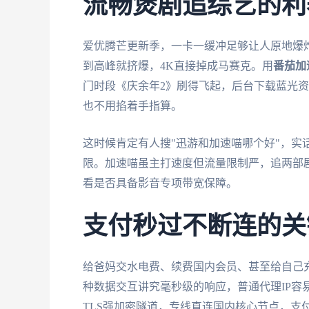
流畅煲剧追综艺的利
爱优腾芒更新季，一卡一缓冲足够让人原地爆
到高峰就挤爆，4K直接掉成马赛克。用
番茄加
门时段《庆余年2》刷得飞起，后台下载蓝光
也不用掐着手指算。
这时候肯定有人搜"迅游和加速喵哪个好"，实
限。加速喵虽主打速度但流量限制严，追两部
看是否具备影音专项带宽保障。
支付秒过不断连的关
给爸妈交水电费、续费国内会员、甚至给自己
种数据交互讲究毫秒级的响应，普通代理IP容
TLS强加密隧道，专线直连国内核心节点，支