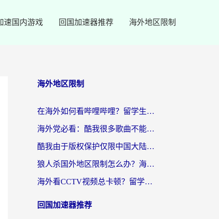
加速国内游戏
回国加速器推荐
海外地区限制
海外地区限制
在海外如何看哔哩哔哩？留学生亲测有效的回国加速指南
海外党必看：酷我很多歌曲不能听？一招解决优酷版权限制+B站地域问题！
酷我由于版权保护仅限中国大陆怎么办？海外党亲测有效的解锁指南
狼人杀国外地区限制怎么办？海外党亲测有效的全场景回国加速指南
海外看CCTV视频总卡顿？留学生亲测有效的回国加速器选择指南
回国加速器推荐