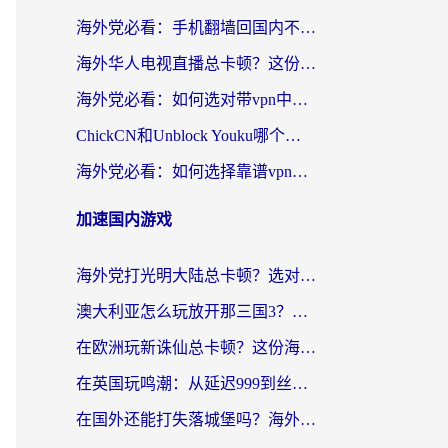
海外党必看：手机翻墙回国内不再难，一篇搞定无缝访问国内资源指南
海外华人电视直播总卡顿？这份回国加速器选择指南帮你无缝看国内资源
海外党必看：如何选对带vpn中国节点的加速器？无缝访问国内资源全攻略
ChickCN和Unblock Youku哪个好？海外党亲测4款热门回国加速器，附避坑指南
海外党必看：如何选择靠谱vpn加速器官网？轻松解决国内APP地区限制
加速国内游戏
海外党打光明大陆总卡顿？选对加速器才是关键！（附亲测好用的推荐）
澳大利亚怎么玩放开那三国3？海外党亲测有效的国服游戏加速指南
在欧洲玩新诛仙总卡顿？这份海外党专属加速器指南帮你解决延迟难题
在英国玩鸣潮：从延迟999到丝滑操作，我是怎么做到的？
在国外还能打失落城堡吗？海外玩家国服游戏加速终极指南（附北美玩online加速器下载技巧）