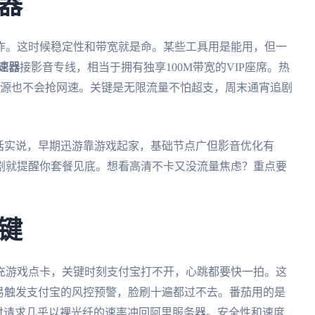
器
炸。这时候稳定性和带宽就是命。某些工具用是能用，但一
速器
接影音专线，相当于拥有独享100M带宽的VIP座席。热
资源也不会抢网速。关键是无限流量不怕超支，周末通宵追剧
话实说，早期迅游靠游戏起家，基础节点广但影音优化有
剧就提醒你套餐见底。想看高清不卡又没流量焦虑？重点要
键
充游戏点卡，关键时刻支付宝打不开，心跳都要快一拍。这
易触发支付宝的风控预警，脸刷十遍都过不去。番茄用的是
付请求几乎以裸光纤的速率冲回阿里服务器。安全性和速度